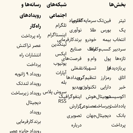
بخش‌ها
شبکه‌های
رسانه‌ها و
اجتماعی
رویداد‌های
تیتر
فین‌تک
سرمایه‌گذاری
اقتصاد
تلگرام
راه‌کار
یک
بورس
طلا
نوآوری
اینستاگرام
راه پرداخت
انتخاب
بیمه
خودرو
برندکارفرمایی
لینکدین
عصر تراکنش
سردبیر
کسب‌وکار‌ها
ملک
صنایع
ایکس
انتشارات راه
تازه‌ها
پول
وام و
فرصت‌های
یوتیوب
پرداخت
پربازدید‌ها
ارز
تسهیلات
شغلی
آپارات
رویداد ۹ ژانویه
اتاق
رمزارز
تنظیم‌گری
رویداد‌ها
بله
رویداد لندتک
خبر
دارایی
تکنولوژی
ویدیو
سروش پلاس
رویداد زیرساخت
اکوسیستم
دیجیتال
هوش
اینفوگرافیک
RSS
دیجیتال
یادداشت‌
زیرساخت
مصنوعی
گزارش
رویداد
بانک
دیجیتال
جهان
تصویری
برندکارفرمایی
پرداخت
درباره
رویداد جایزه عصر