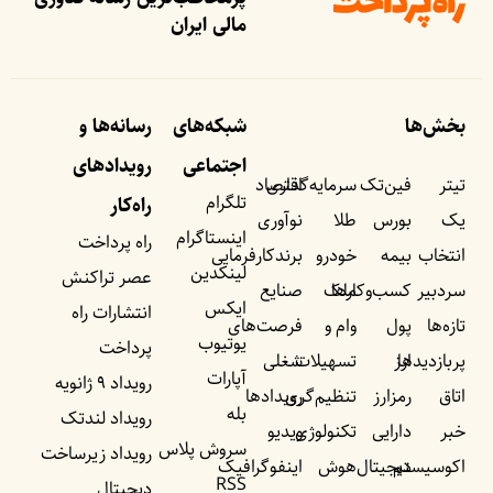
مالی ایران
بخش‌ها
شبکه‌های
رسانه‌ها و
اجتماعی
رویداد‌های
تیتر
فین‌تک
سرمایه‌گذاری
اقتصاد
تلگرام
راه‌کار
یک
بورس
طلا
نوآوری
اینستاگرام
راه پرداخت
انتخاب
بیمه
خودرو
برندکارفرمایی
لینکدین
عصر تراکنش
سردبیر
کسب‌وکار‌ها
ملک
صنایع
ایکس
انتشارات راه
تازه‌ها
پول
وام و
فرصت‌های
یوتیوب
پرداخت
پربازدید‌ها
ارز
تسهیلات
شغلی
آپارات
رویداد ۹ ژانویه
اتاق
رمزارز
تنظیم‌گری
رویداد‌ها
بله
رویداد لندتک
خبر
دارایی
تکنولوژی
ویدیو
سروش پلاس
رویداد زیرساخت
اکوسیستم
دیجیتال
هوش
اینفوگرافیک
RSS
دیجیتال