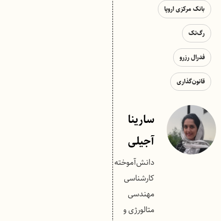
بانک مرکزی اروپا
رگ‌تک
فدرال رزرو
قانون‌گذاری
سارینا
آجیلی
دانش‌آموخته
کارشناسی
مهندسی
متالورژی و