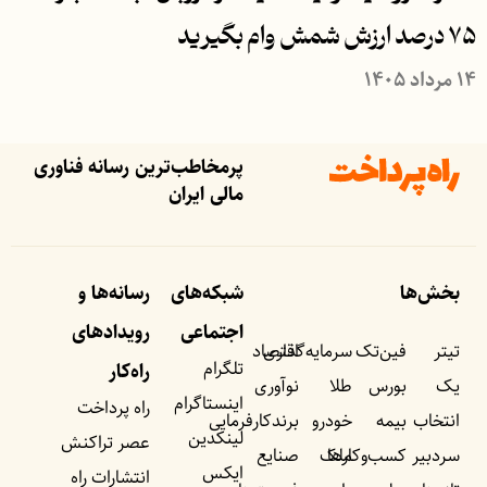
۷۵ درصد ارزش شمش وام بگیرید
۱۴ مرداد ۱۴۰۵
پرمخاطب‌ترین رسانه فناوری
مالی ایران
بخش‌ها
شبکه‌های
رسانه‌ها و
اجتماعی
رویداد‌های
تیتر
فین‌تک
سرمایه‌گذاری
اقتصاد
تلگرام
راه‌کار
یک
بورس
طلا
نوآوری
اینستاگرام
راه پرداخت
انتخاب
بیمه
خودرو
برندکارفرمایی
لینکدین
عصر تراکنش
سردبیر
کسب‌وکار‌ها
ملک
صنایع
ایکس
انتشارات راه