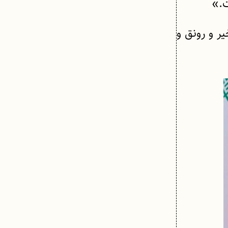
ت.»
ر و رونق و