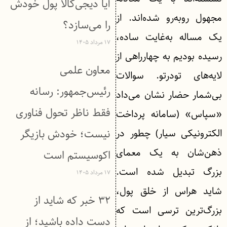
آیا دیجی‌کالا پول خودش
مجهول روبه‌رو شده‌اند. از
را می‌سازد؟
یک مساله به‌غایت ساده،
۱۷ مرداد ۱۴۰۵
رسیده بودیم به چهارراهی از
معاون علمی
لایه‌های تودرتو. سوالات
رئیس‌جمهور: رسانه
بی‌شمار حضار نشان می‌داد
فقط ناظر تحول فناوری
«سپاس» (سامانه پرداخت
الکترونیکی سیار) چطور در
نیست؛ خودش بازیگر
ذهن‌شان به یک معمای
اکوسیستم است
بزرگ تبدیل شده ‌است.
۱۷ مرداد ۱۴۰۵
شاید هراس از خلق پول،
۳۲ خبر که شاید از
بزرگ‌ترین ترسی است که
دست داده باشید؛ از