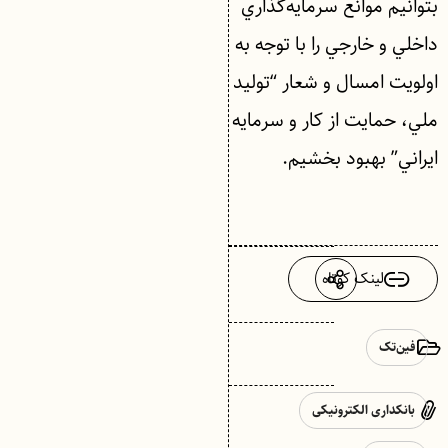
بتوانيم موانع سرمايه‌گذاري
داخلي و خارجي را با توجه به
اولويت امسال و شعار “توليد
ملي، حمايت از كار و سرمايه
ايراني” بهبود بخشيم.
لینک کوتاه
فین‌تک
بانکداری الکترونیکی