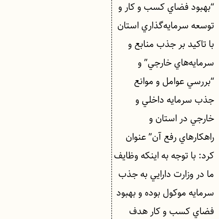
“بهبود فضاي كسب و كار و
توسعه سرمايه‌گذاري استان
با تاكيد بر جذب منابع و
سرمايه‌هاي خارجي” و
“بررسي عوامل و موانع
جذب سرمايه داخلي و
خارجي در استان و
راهكارهاي رفع آن” عنوان
كرد: با توجه به اينكه وظايف
ما در وزارت دارايي به جذب
سرمايه موكول بوده و بهبود
فضاي كسب و كار هدف