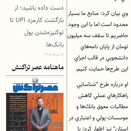
دست داده باشید؛ از
وي بيان كرد: منابع ما بسيار
بازگشت کارمزد UPI تا
محدود است اما با اين وجود
توکنیزه‌شدن پول
حاضريم تا سقف سه ميليون
بانک‌ها
تومان از پايان نامه‌هاي
۱۷ مرداد ۱۴۰۵
دانشجويي در قالب اجراي
ماهنامه عصر تراکنش
اين طرح‌ها حمايت كنيم.
او درباره طرح “شناسايي
راهكارهاي عملي كاهش
مطالبات معوق بانك‌ها و
موسسات پولي و اعتباري در
استان” نيز اظهار كرد: با