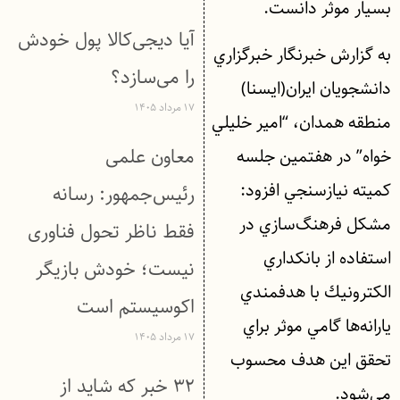
بسيار موثر دانست.
آیا دیجی‌کالا پول خودش
به گزارش خبرنگار خبرگزاري
را می‌سازد؟
دانشجويان ايران(ايسنا)
۱۷ مرداد ۱۴۰۵
منطقه همدان، “امير خليلي
معاون علمی
خواه” در هفتمين جلسه
كميته نيازسنجي افزود:
رئیس‌جمهور: رسانه
مشكل فرهنگ‌سازي در
فقط ناظر تحول فناوری
استفاده از بانكداري
نیست؛ خودش بازیگر
الكترونيك با هدفمندي
اکوسیستم است
يارانه‌ها گامي موثر براي
۱۷ مرداد ۱۴۰۵
تحقق اين هدف محسوب
۳۲ خبر که شاید از
مي‌شود.