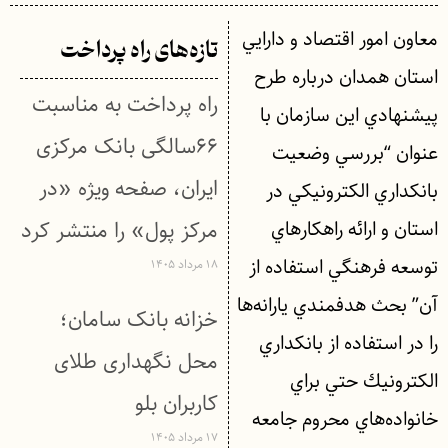
معاون امور اقتصاد و دارايي
تازه‌های راه پرداخت
استان همدان درباره طرح
راه پرداخت به مناسبت
پيشنهادي اين سازمان با
۶۶سالگی بانک مرکزی
عنوان “بررسي وضعيت
ایران، صفحه ویژه «در
بانكداري الكترونيكي در
استان و ارائه راهكارهاي
مرکز پول» را منتشر کرد
توسعه فرهنگي استفاده از
۱۸ مرداد ۱۴۰۵
آن” بحث هدفمندي يارانه‌ها
خزانه بانک سامان؛
را در استفاده از بانكداري
محل نگهداری طلای
الكترونيك حتي براي
کاربران بلو
خانواده‌هاي محروم جامعه
۱۷ مرداد ۱۴۰۵