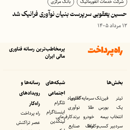
شرکت خدمات انفورماتیک
بانک مرکزی
حسین یعقوبی سرپرست بنیان نوآوری فرانیک شد
۱۲ مرداد ۱۴۰۵
پرمخاطب‌ترین رسانه فناوری
مالی ایران
بخش‌ها
شبکه‌های
رسانه‌ها و
اجتماعی
رویداد‌های
تیتر
فین‌تک
سرمایه‌گذاری
اقتصاد
تلگرام
راه‌کار
یک
بورس
طلا
نوآوری
اینستاگرام
راه پرداخت
انتخاب
بیمه
خودرو
برندکارفرمایی
لینکدین
عصر تراکنش
سردبیر
کسب‌وکار‌ها
ملک
صنایع