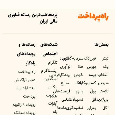
پرمخاطب‌ترین رسانه فناوری
مالی ایران
بخش‌ها
شبکه‌های
رسانه‌ها و
اجتماعی
رویداد‌های
تیتر
فین‌تک
سرمایه‌گذاری
اقتصاد
تلگرام
راه‌کار
یک
بورس
طلا
نوآوری
اینستاگرام
راه پرداخت
انتخاب
بیمه
خودرو
برندکارفرمایی
لینکدین
عصر تراکنش
سردبیر
کسب‌وکار‌ها
ملک
صنایع
ایکس
انتشارات راه
تازه‌ها
پول
وام و
فرصت‌های
یوتیوب
پرداخت
پربازدید‌ها
ارز
تسهیلات
شغلی
آپارات
رویداد ۹ ژانویه
اتاق
رمزارز
تنظیم‌گری
رویداد‌ها
بله
رویداد لندتک