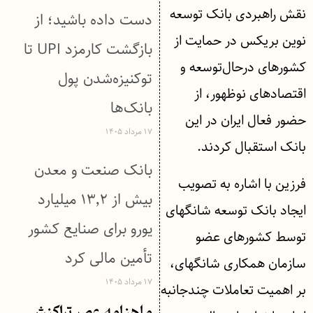
نقش راهبردی بانک توسعه
دست داده باشید؛ از
نوین بریکس در حمایت از
بازگشت کارمزد UPI تا
کشورهای درحال‌توسعه و
توکنیزه‌شدن پول
اقتصادهای نوظهور، از
بانک‌ها
حضور فعال ایران در این
۱۷ مرداد ۱۴۰۵
بانک استقبال کردند.
بانک صنعت و معدن
فرزین با اشاره به تصویب
بیش از ۱۳٬۲ میلیارد
ایجاد بانک توسعه شانگهای
یورو برای صنایع کشور
توسط کشورهای عضو
تأمین مالی کرد
سازمان همکاری شانگهای،
۱۷ مرداد ۱۴۰۵
بر اهمیت تعاملات چندجانبه