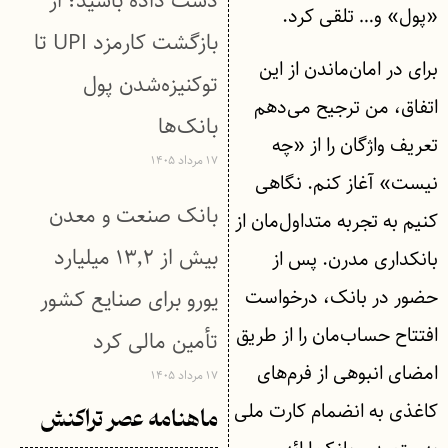
دست داده باشید؛ از
«پول» و… تلقی کرد.
بازگشت کارمزد UPI تا
برای در امان‌ماندن از این
توکنیزه‌شدن پول
اتفاق، من ترجیح می‌دهم
بانک‌ها
تعریف واژگان را از «چه
۱۷ مرداد ۱۴۰۵
نیست» آغاز ‌کنم. نگاهی
بانک صنعت و معدن
کنیم به تجربه‌ متداول‌مان از
بیش از ۱۳٬۲ میلیارد
بانکداری مدرن. پس از
حضور در بانک، درخواست
یورو برای صنایع کشور
افتتاح حساب‌مان را از طریق
تأمین مالی کرد
امضای انبوهی از فرم‌های
۱۷ مرداد ۱۴۰۵
کاغذی به انضمام کارت ملی
ماهنامه عصر تراکنش