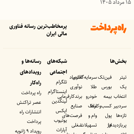
۱۵ مرداد ۱۴۰۵
پرمخاطب‌ترین رسانه فناوری
مالی ایران
بخش‌ها
شبکه‌های
رسانه‌ها و
اجتماعی
رویداد‌های
تیتر
فین‌تک
سرمایه‌گذاری
اقتصاد
تلگرام
راه‌کار
یک
بورس
طلا
نوآوری
اینستاگرام
راه پرداخت
انتخاب
بیمه
خودرو
برندکارفرمایی
لینکدین
عصر تراکنش
سردبیر
کسب‌وکار‌ها
ملک
صنایع
ایکس
انتشارات راه
تازه‌ها
پول
وام و
فرصت‌های
یوتیوب
پرداخت
پربازدید‌ها
ارز
تسهیلات
شغلی
آپارات
رویداد ۹ ژانویه