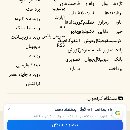
انتشارات راه
تازه‌ها
پول
وام و
فرصت‌های
یوتیوب
پرداخت
پربازدید‌ها
ارز
تسهیلات
شغلی
آپارات
رویداد ۹ ژانویه
اتاق
رمزارز
تنظیم‌گری
رویداد‌ها
بله
رویداد لندتک
خبر
دارایی
تکنولوژی
ویدیو
سروش پلاس
رویداد زیرساخت
اکوسیستم
دیجیتال
هوش
اینفوگرافیک
RSS
دیجیتال
یادداشت‌
زیرساخت
مصنوعی
گزارش
رویداد
بانک
دیجیتال
جهان
تصویری
برندکارفرمایی
پرداخت
درباره
رویداد جایزه عصر
تراکنش
دستگاه کارتخوان
×
راه پرداخت را به گوگل پیشنهاد دهید
G
© ۱۴۰۵ – ۱۳۹۰ تمامی حقوق برای راه پرداخت و موسسه شبکه عصر تراکنش
تا تازه‌ترین مطالب تخصصی فین‌تک را آسان‌تر در گوگل پیدا کنید
محفوظ است. پایگاه خبری راه پرداخت دارای مجوز به شماره ۷۴۵۷۲ از وزارت
پیشنهاد به گوگل