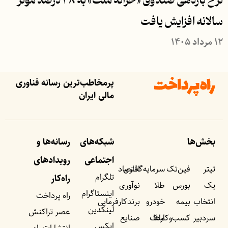
نرخ بازدهی صندوق «خزانه ملت» به ۳۸ درصد مؤثر
سالانه افزایش یافت
۱۲ مرداد ۱۴۰۵
پرمخاطب‌ترین رسانه فناوری
مالی ایران
بخش‌ها
شبکه‌های
رسانه‌ها و
اجتماعی
رویداد‌های
تیتر
فین‌تک
سرمایه‌گذاری
اقتصاد
تلگرام
راه‌کار
یک
بورس
طلا
نوآوری
اینستاگرام
راه پرداخت
انتخاب
بیمه
خودرو
برندکارفرمایی
لینکدین
عصر تراکنش
سردبیر
کسب‌وکار‌ها
ملک
صنایع
ایکس