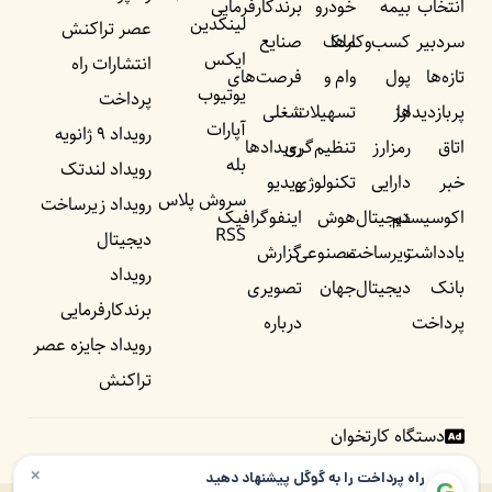
انتخاب
بیمه
خودرو
برندکارفرمایی
لینکدین
عصر تراکنش
سردبیر
کسب‌وکار‌ها
ملک
صنایع
ایکس
انتشارات راه
تازه‌ها
پول
وام و
فرصت‌های
یوتیوب
پرداخت
پربازدید‌ها
ارز
تسهیلات
شغلی
آپارات
رویداد ۹ ژانویه
اتاق
رمزارز
تنظیم‌گری
رویداد‌ها
بله
رویداد لندتک
خبر
دارایی
تکنولوژی
ویدیو
سروش پلاس
رویداد زیرساخت
اکوسیستم
دیجیتال
هوش
اینفوگرافیک
RSS
دیجیتال
یادداشت‌
زیرساخت
مصنوعی
گزارش
رویداد
بانک
دیجیتال
جهان
تصویری
برندکارفرمایی
پرداخت
درباره
رویداد جایزه عصر
تراکنش
دستگاه کارتخوان
×
راه پرداخت را به گوگل پیشنهاد دهید
G