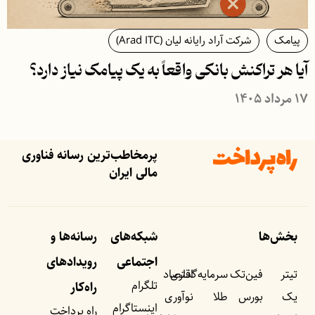
پیامک
شرکت آراد رایانه لیان (Arad ITC)
آیا هر تراکنش بانکی واقعاً به یک پیامک نیاز دارد؟
۱۷ مرداد ۱۴۰۵
پرمخاطب‌ترین رسانه فناوری
مالی ایران
بخش‌ها
شبکه‌های
رسانه‌ها و
اجتماعی
رویداد‌های
تیتر
فین‌تک
سرمایه‌گذاری
اقتصاد
تلگرام
راه‌کار
یک
بورس
طلا
نوآوری
اینستاگرام
راه پرداخت