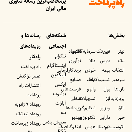
پرمخاطب‌ترین رسانه فناوری
مالی ایران
بخش‌ها
شبکه‌های
رسانه‌ها و
اجتماعی
رویداد‌های
تیتر
فین‌تک
سرمایه‌گذاری
اقتصاد
تلگرام
راه‌کار
یک
بورس
طلا
نوآوری
اینستاگرام
راه پرداخت
انتخاب
بیمه
خودرو
برندکارفرمایی
لینکدین
عصر تراکنش
سردبیر
کسب‌وکار‌ها
ملک
صنایع
ایکس
انتشارات راه
تازه‌ها
پول
وام و
فرصت‌های
یوتیوب
پرداخت
پربازدید‌ها
ارز
تسهیلات
شغلی
آپارات
رویداد ۹ ژانویه
اتاق
رمزارز
تنظیم‌گری
رویداد‌ها
بله
رویداد لندتک
خبر
دارایی
تکنولوژی
ویدیو
سروش پلاس
رویداد زیرساخت
اکوسیستم
دیجیتال
هوش
اینفوگرافیک
RSS