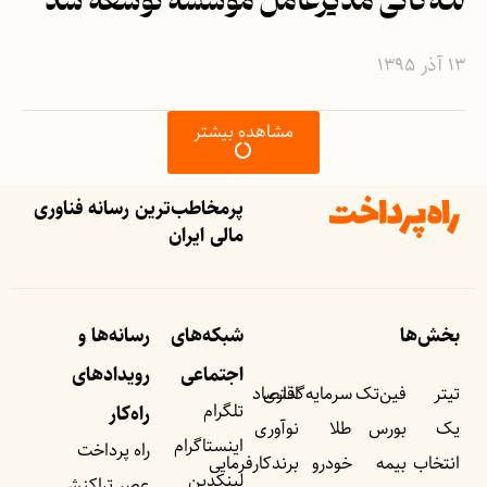
لله‌گانی مدیرعامل موسسه توسعه شد
۱۳ آذر ۱۳۹۵
مشاهده بیشتر
پرمخاطب‌ترین رسانه فناوری
مالی ایران
بخش‌ها
شبکه‌های
رسانه‌ها و
اجتماعی
رویداد‌های
تیتر
فین‌تک
سرمایه‌گذاری
اقتصاد
تلگرام
راه‌کار
یک
بورس
طلا
نوآوری
اینستاگرام
راه پرداخت
انتخاب
بیمه
خودرو
برندکارفرمایی
لینکدین
عصر تراکنش