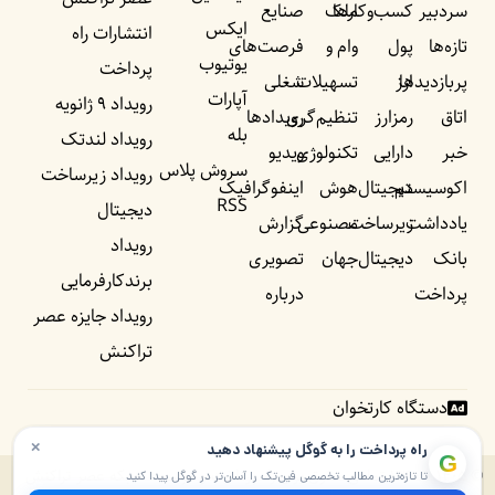
سردبیر
کسب‌وکار‌ها
ملک
صنایع
ایکس
انتشارات راه
تازه‌ها
پول
وام و
فرصت‌های
یوتیوب
پرداخت
پربازدید‌ها
ارز
تسهیلات
شغلی
آپارات
رویداد ۹ ژانویه
اتاق
رمزارز
تنظیم‌گری
رویداد‌ها
بله
رویداد لندتک
خبر
دارایی
تکنولوژی
ویدیو
سروش پلاس
رویداد زیرساخت
اکوسیستم
دیجیتال
هوش
اینفوگرافیک
RSS
دیجیتال
یادداشت‌
زیرساخت
مصنوعی
گزارش
رویداد
بانک
دیجیتال
جهان
تصویری
برندکارفرمایی
پرداخت
درباره
رویداد جایزه عصر
تراکنش
دستگاه کارتخوان
×
راه پرداخت را به گوگل پیشنهاد دهید
G
© ۱۴۰۵ – ۱۳۹۰ تمامی حقوق برای راه پرداخت و موسسه شبکه عصر تراکنش
تا تازه‌ترین مطالب تخصصی فین‌تک را آسان‌تر در گوگل پیدا کنید