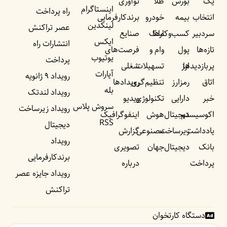
یک
بورس
طلا
نوآوری
اینستاگرام
راه پرداخت
انتخاب
بیمه
خودرو
برندکارفرمایی
لینکدین
عصر تراکنش
سردبیر
کسب‌وکار‌ها
ملک
صنایع
ایکس
انتشارات راه
تازه‌ها
پول
وام و
فرصت‌های
یوتیوب
پرداخت
پربازدید‌ها
ارز
تسهیلات
شغلی
آپارات
رویداد ۹ ژانویه
اتاق
رمزارز
تنظیم‌گری
رویداد‌ها
بله
رویداد لندتک
خبر
دارایی
تکنولوژی
ویدیو
سروش پلاس
رویداد زیرساخت
اکوسیستم
دیجیتال
هوش
اینفوگرافیک
RSS
دیجیتال
یادداشت‌
زیرساخت
مصنوعی
گزارش
رویداد
بانک
دیجیتال
جهان
تصویری
برندکارفرمایی
پرداخت
درباره
رویداد جایزه عصر
تراکنش
دستگاه کارتخوان