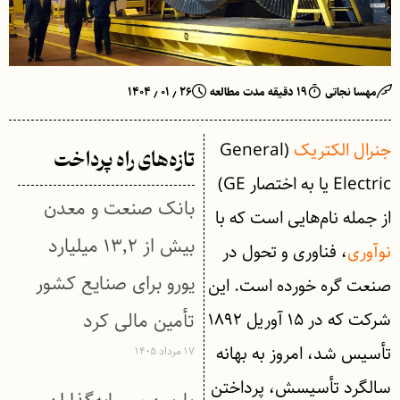
مهسا نجاتی
۱۹ دقیقه مدت مطالعه
۲۶ ٫ ۰۱ ٫ ۱۴۰۴
جنرال الکتریک
(General
تازه‌های راه پرداخت
Electric یا به اختصار GE)
بانک صنعت و معدن
از جمله نام‌هایی است که با
بیش از ۱۳٬۲ میلیارد
نوآوری
، فناوری و تحول در
یورو برای صنایع کشور
صنعت گره خورده است. این
شرکت که در ۱۵ آوریل ۱۸۹۲
تأمین مالی کرد
تأسیس شد، امروز به بهانه
۱۷ مرداد ۱۴۰۵
سالگرد تأسیسش، پرداختن