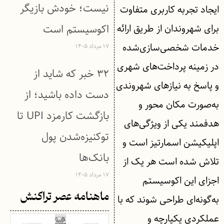
نیست؛ خودش بازیگر
اﯾﺠﺎد ﺗﺠﺮﺑﻪ کارﺑﺮی ﻣﺘﻔﺎوت
ﺑﺮای ﺷﻬﺮوﻧﺪان از طریق ارائه
اکوسیستم است
خدمات شخصی‌سازی‌شده
۱۷ مرداد ۱۴۰۵
در زمینه‌ پرداخت‌های شهری
۳۲ خبر که شاید از
و پاسخ به نیازهای شهروندی
دست داده باشید؛ از
به‌صورت مکان محور و
بازگشت کارمزد UPI تا
هدفمند یکی از ویژگی‌های
توکنیزه‌شدن پول
اپلیکیشن اسمارتیز است و
بانک‌ها
تلاش شده است هر یک از
۱۷ مرداد ۱۴۰۵
اجزای این اکوسیستم
ماهنامه عصر تراکنش
به‌گونه‌ای طراحی شوند که با
عملکردی یکپارچه و