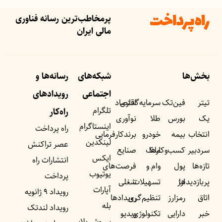
پرمخاطب‌ترین رسانه فناوری
مالی ایران
بخش‌ها
شبکه‌های
رسانه‌ها و
اجتماعی
رویداد‌های
تیتر
فین‌تک
سرمایه‌گذاری
اقتصاد
تلگرام
راه‌کار
یک
بورس
طلا
نوآوری
اینستاگرام
راه پرداخت
انتخاب
بیمه
خودرو
برندکارفرمایی
لینکدین
عصر تراکنش
سردبیر
کسب‌وکار‌ها
ملک
صنایع
ایکس
انتشارات راه
تازه‌ها
پول
وام و
فرصت‌های
یوتیوب
پرداخت
پربازدید‌ها
ارز
تسهیلات
شغلی
آپارات
رویداد ۹ ژانویه
اتاق
رمزارز
تنظیم‌گری
رویداد‌ها
بله
رویداد لندتک
خبر
دارایی
تکنولوژی
ویدیو
سروش پلاس