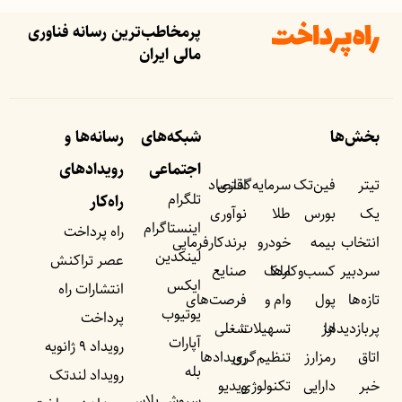
پرمخاطب‌ترین رسانه فناوری
مالی ایران
بخش‌ها
شبکه‌های
رسانه‌ها و
اجتماعی
رویداد‌های
تیتر
فین‌تک
سرمایه‌گذاری
اقتصاد
تلگرام
راه‌کار
یک
بورس
طلا
نوآوری
اینستاگرام
راه پرداخت
انتخاب
بیمه
خودرو
برندکارفرمایی
لینکدین
عصر تراکنش
سردبیر
کسب‌وکار‌ها
ملک
صنایع
ایکس
انتشارات راه
تازه‌ها
پول
وام و
فرصت‌های
یوتیوب
پرداخت
پربازدید‌ها
ارز
تسهیلات
شغلی
آپارات
رویداد ۹ ژانویه
اتاق
رمزارز
تنظیم‌گری
رویداد‌ها
بله
رویداد لندتک
خبر
دارایی
تکنولوژی
ویدیو
سروش پلاس