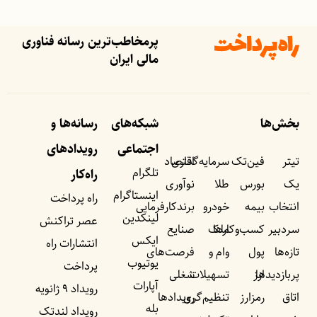
پرمخاطب‌ترین رسانه فناوری
مالی ایران
بخش‌ها
شبکه‌های
رسانه‌ها و
اجتماعی
رویداد‌های
تیتر
فین‌تک
سرمایه‌گذاری
اقتصاد
تلگرام
راه‌کار
یک
بورس
طلا
نوآوری
اینستاگرام
راه پرداخت
انتخاب
بیمه
خودرو
برندکارفرمایی
لینکدین
عصر تراکنش
سردبیر
کسب‌وکار‌ها
ملک
صنایع
ایکس
انتشارات راه
تازه‌ها
پول
وام و
فرصت‌های
یوتیوب
پرداخت
پربازدید‌ها
ارز
تسهیلات
شغلی
آپارات
رویداد ۹ ژانویه
اتاق
رمزارز
تنظیم‌گری
رویداد‌ها
بله
رویداد لندتک