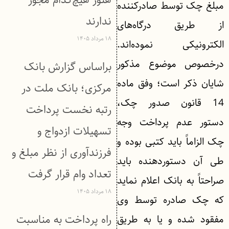
مبلغ چک توسط صادرکننده
ندارند
از طریق درگاه‌های
۱۸ مرداد ۱۴۰۵
الکترونیکی نموده‌اند.
درخصوص موضوع مذکور
براساس گزارش بانک
شایان ذکر است؛ وفق ماده
مركزی؛ بانک ملت در
14 قانون صدور چک،
رتبه نخست پرداخت
دستور عدم پرداخت وجه
تسهیلات ازدواج و
چک الزاماً باید کتبی بوده و
فرزندآوری از نظر مبلغ و
طی آن دستوردهنده باید
تعداد وام قرار گرفت
صراحتاً به بانک اعلام نماید
۱۸ مرداد ۱۴۰۵
که چک صادره توسط وی
راه پرداخت به مناسبت
مفقود شده و یا به طریق