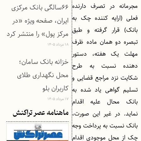
مجرمانه در تصرف دارنده
۶۶سالگی بانک مرکزی
فعلی (ارایه کننده چک به
ایران، صفحه ویژه «در
بانک) قرار گرفته و طبق
مرکز پول» را منتشر کرد
تبصره دو همان ماده ظرف
۱۸ مرداد ۱۴۰۵
مهلت یک هفته، دستور
خزانه بانک سامان؛
دهنده نسبت به طرح
محل نگهداری طلای
شکایت نزد مراجع قضایی و
کاربران بلو
تسلیم گواهی یاد شده به
۱۷ مرداد ۱۴۰۵
بانک محال علیه اقدام
ماهنامه عصر تراکنش
نماید. در غیر این صورت،
بانک نسبت به پرداخت وجه
چک از محل موجودی اقدام