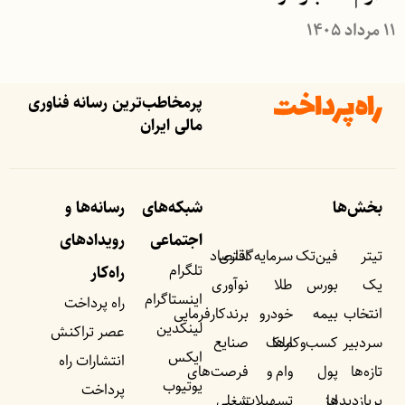
۱۱ مرداد ۱۴۰۵
پرمخاطب‌ترین رسانه فناوری
مالی ایران
بخش‌ها
شبکه‌های
رسانه‌ها و
اجتماعی
رویداد‌های
تیتر
فین‌تک
سرمایه‌گذاری
اقتصاد
تلگرام
راه‌کار
یک
بورس
طلا
نوآوری
اینستاگرام
راه پرداخت
انتخاب
بیمه
خودرو
برندکارفرمایی
لینکدین
عصر تراکنش
سردبیر
کسب‌وکار‌ها
ملک
صنایع
ایکس
انتشارات راه
تازه‌ها
پول
وام و
فرصت‌های
یوتیوب
پرداخت
پربازدید‌ها
ارز
تسهیلات
شغلی