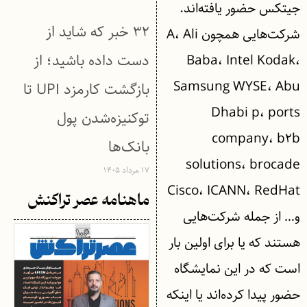
جیتکس حضور یافته‌اند.
۳۲ خبر که شاید از
شرکت‌هایی همچون A، Ali
دست داده باشید؛ از
Baba، Intel Kodak،
Samsung WYSE، Abu
بازگشت کارمزد UPI تا
Dhabi p، ports
توکنیزه‌شدن پول
company، b۲b
بانک‌ها
solutions، brocade
۱۷ مرداد ۱۴۰۵
Cisco، ICANN، RedHat
ماهنامه عصر تراکنش
و… از جمله شرکت‌هایی
هستند که یا برای اولین بار
است که در این نمایشگاه
حضور پیدا کرده‌اند یا اینکه