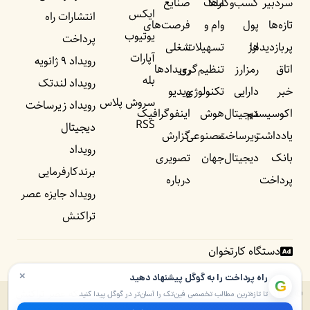
سردبیر
کسب‌وکار‌ها
ملک
صنایع
ایکس
انتشارات راه
تازه‌ها
پول
وام و
فرصت‌های
یوتیوب
پرداخت
پربازدید‌ها
ارز
تسهیلات
شغلی
آپارات
رویداد ۹ ژانویه
اتاق
رمزارز
تنظیم‌گری
رویداد‌ها
بله
رویداد لندتک
خبر
دارایی
تکنولوژی
ویدیو
سروش پلاس
رویداد زیرساخت
اکوسیستم
دیجیتال
هوش
اینفوگرافیک
RSS
دیجیتال
یادداشت‌
زیرساخت
مصنوعی
گزارش
رویداد
بانک
دیجیتال
جهان
تصویری
برندکارفرمایی
پرداخت
درباره
رویداد جایزه عصر
تراکنش
دستگاه کارتخوان
×
راه پرداخت را به گوگل پیشنهاد دهید
G
© ۱۴۰۵ – ۱۳۹۰ تمامی حقوق برای راه پرداخت و موسسه شبکه عصر تراکنش
تا تازه‌ترین مطالب تخصصی فین‌تک را آسان‌تر در گوگل پیدا کنید