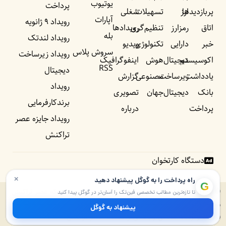
یوتیوب
پرداخت
پربازدید‌ها
ارز
تسهیلات
شغلی
آپارات
رویداد ۹ ژانویه
اتاق
رمزارز
تنظیم‌گری
رویداد‌ها
بله
رویداد لندتک
خبر
دارایی
تکنولوژی
ویدیو
سروش پلاس
رویداد زیرساخت
اکوسیستم
دیجیتال
هوش
اینفوگرافیک
RSS
دیجیتال
یادداشت‌
زیرساخت
مصنوعی
گزارش
رویداد
بانک
دیجیتال
جهان
تصویری
برندکارفرمایی
پرداخت
درباره
رویداد جایزه عصر
تراکنش
دستگاه کارتخوان
×
راه پرداخت را به گوگل پیشنهاد دهید
G
© ۱۴۰۵ – ۱۳۹۰ تمامی حقوق برای راه پرداخت و موسسه شبکه عصر تراکنش
تا تازه‌ترین مطالب تخصصی فین‌تک را آسان‌تر در گوگل پیدا کنید
محفوظ است. پایگاه خبری راه پرداخت دارای مجوز به شماره ۷۴۵۷۲ از وزارت
پیشنهاد به گوگل
فرهنگ و ارشاد اسلامی و بخشی از «شبکه عصر تراکنش» است.