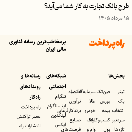
طرح بانک تجارت به کار شما می‌آید؟
۱۵ مرداد ۱۴۰۵
پرمخاطب‌ترین رسانه فناوری
مالی ایران
بخش‌ها
شبکه‌های
رسانه‌ها و
اجتماعی
رویداد‌های
تیتر
فین‌تک
سرمایه‌گذاری
اقتصاد
تلگرام
راه‌کار
یک
بورس
طلا
نوآوری
اینستاگرام
راه پرداخت
انتخاب
بیمه
خودرو
برندکارفرمایی
لینکدین
عصر تراکنش
سردبیر
کسب‌وکار‌ها
ملک
صنایع
ایکس
انتشارات راه
تازه‌ها
پول
وام و
فرصت‌های