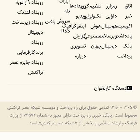
آپارات
رویداد ۹ ژانویه
اتاق
رمزارز
تنظیم‌گری
رویداد‌ها
بله
رویداد لندتک
خبر
دارایی
تکنولوژی
ویدیو
سروش پلاس
رویداد زیرساخت
اکوسیستم
دیجیتال
هوش
اینفوگرافیک
RSS
دیجیتال
یادداشت‌
زیرساخت
مصنوعی
گزارش
رویداد
بانک
دیجیتال
جهان
تصویری
برندکارفرمایی
پرداخت
درباره
رویداد جایزه عصر
تراکنش
دستگاه کارتخوان
© ۱۴۰۵ – ۱۳۹۰ تمامی حقوق برای راه پرداخت و موسسه شبکه عصر تراکنش
محفوظ است. پایگاه خبری راه پرداخت دارای مجوز به شماره ۷۴۵۷۲ از وزارت
فرهنگ و ارشاد اسلامی و بخشی از «شبکه عصر تراکنش» است.