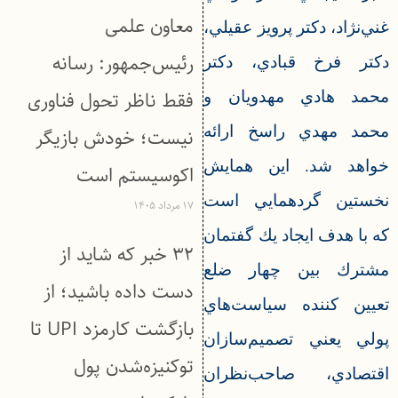
معاون علمی
غني‌نژاد، دكتر پرويز عقيلي،
رئیس‌جمهور: رسانه
دكتر فرخ قبادي، دكتر
فقط ناظر تحول فناوری
محمد هادي مهدويان و
محمد مهدي راسخ ارائه
نیست؛ خودش بازیگر
خواهد شد. اين همايش
اکوسیستم است
نخستين گردهمايي است
۱۷ مرداد ۱۴۰۵
كه با هدف ايجاد يك گفتمان
۳۲ خبر که شاید از
مشترك بين چهار ضلع
دست داده باشید؛ از
تعيين كننده سياست‌هاي
بازگشت کارمزد UPI تا
پولي يعني تصميم‌سازان
توکنیزه‌شدن پول
اقتصادي، صاحب‌نظران