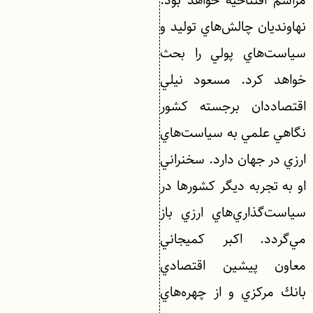
مراسم افتتاحيه خواهد بود.
نهاونديان چالش‌هاي توليد و
سياست‌هاي پولي را بحث
خواهد كرد. مسعود نيلي
اقتصاددان برجسته كشور
نگاهي علمي به سياست‌هاي
ارزي در جهان دارد. سخنراني
او به تجربه ديگر كشورها در
سياست‌گذاري‌هاي ارزي باز
مي‌گردد. اكبر كميجاني
معاون پيشين اقتصادي
بانك مركزي و از چهره‌هاي