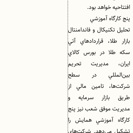
افتتاحيه خواهد بود.
پنج كارگاه آموزشي
تحليل تكنيكال و فاندامنتال
بازار طلا، قراردادهاي آتي
سكه طلا در بورس كالاي
ايران، مديريت تحريم
بين‌المللي در سطح
شركت‌ها، تامين مالي از
طريق بازار سرمايه و
مديريت موفق شعب نيز پنج
كارگاه آموزشي همايش را
تشكيل مي‌دهد. شركت‌هاي