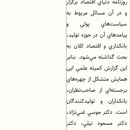
روزنامه دنياي اقتصاد برگزار
و در آن مسائل مربوط به
سياست‌هاي پولي و
پيامدهاي آن در حوزه توليد،
بانكداري و اقتصاد كلان به
بحث گذاشته مي‌شود. بنابر
اين گزارش كميته علمي اين
همايش متشكل از چهره‌هاي
برجسته‌اي از صاحب‌نظران،
بانكداران و توليدكنندگان
است. دكتر موسي غني‌نژاد،
دكتر مسعود نيلي، دكتر