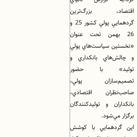
اقتصاد، بزرگ‌ترين
گردهمايي پولي كشور 25 و
26 بهمن تحت عنوان
«نخستين سياست‌هاي پولي
و چالش‌هاي بانكداري و
توليد» با حضور
تصميم‌سازان پولي،
صاحب‌نظران اقتصادي،
بانكداران و توليدكنندگان
برگزار مي‌شود.
اين گردهمايي با كوشش