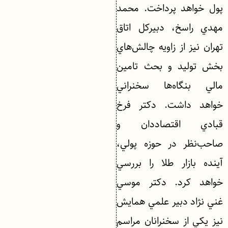
پول خواهد پرداخت. محمد
مهدي راسخ، دبيركل اتاق
تهران نيز از زاويه چالش‌هاي
بخش توليد و بحث تامين
مالي بنگاه‌ها سخنراني
خواهد داشت. دكتر فرخ
قبادي اقتصاددان و
صاحب‌نظر در حوزه پولي،
آينده بازار طلا را بررسي
خواهد كرد. دكتر موسي
غني نژاد دبير علمي همايش
نيز يكي از سخنرانان مراسم