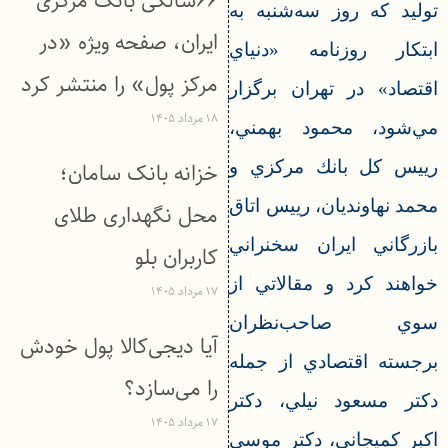
۶۶سالگی بانک مرکزی
توليد كه روز سه‌شنبه به
ایران، صفحه ویژه «در
ابتكار روزنامه «دنياي
مرکز پول» را منتشر کرد
اقتصاد» در تهران برگزار
۱۸ مرداد ۱۴۰۵
مي‌شود، محمود بهمني،
رييس كل بانك مركزي و
خزانه بانک سامان؛
محمد نهاونديان، رييس اتاق
محل نگهداری طلای
بازرگاني ايران سخنراني
کاربران بلو
خواهند كرد و مقالاتي از
۱۷ مرداد ۱۴۰۵
سوي صاحب‌نظران
آیا دیجی‌کالا پول خودش
برجسته اقتصادي از جمله
را می‌سازد؟
دكتر مسعود نيلي، دكتر
۱۷ مرداد ۱۴۰۵
اكبر كميجاني، دكتر موسي