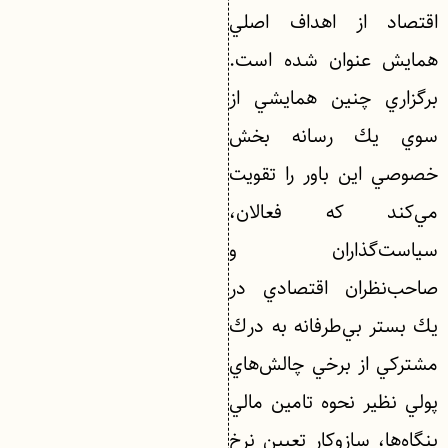
اقتصاد از اهداف اصلي
همايش عنوان شده است.
برگزاري چنين همايشي از
سوي يك رسانه بخش
خصوصي اين باور را تقويت
مي‌كند كه فعالان،
سياست‌گذاران و
صاحب‌نظران اقتصادي در
يك بستر بي‌طرفانه به درك
مشتركي از برخي چالش‌هاي
پولي نظير نحوه تامين مالي
بنگاه‌ها، سازوكار تعيين نرخ