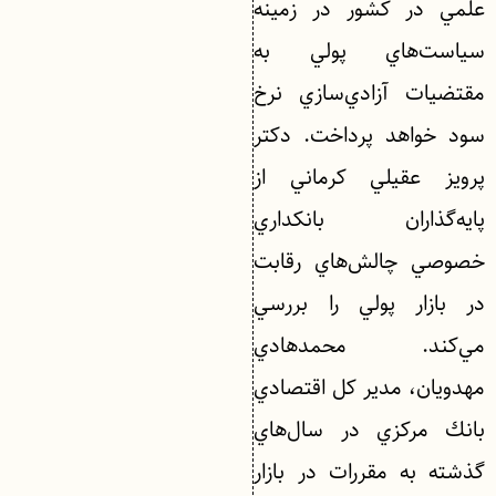
علمي در كشور در زمينه
سياست‌هاي پولي به
مقتضيات آزادي‌سازي نرخ
سود خواهد پرداخت. دكتر
پرويز عقيلي كرماني از
پايه‌گذاران بانكداري
خصوصي چالش‌هاي رقابت
در بازار پولي را بررسي
مي‌كند. محمد‌هادي
مهدويان، مدير كل اقتصادي
بانك مركزي در سال‌هاي
گذشته به مقررات در بازار