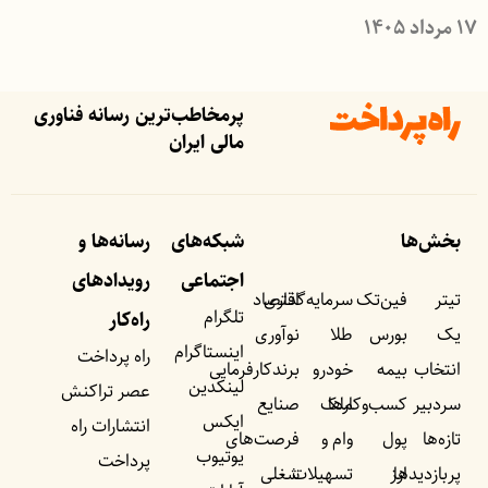
۱۷ مرداد ۱۴۰۵
پرمخاطب‌ترین رسانه فناوری
مالی ایران
بخش‌ها
شبکه‌های
رسانه‌ها و
اجتماعی
رویداد‌های
تیتر
فین‌تک
سرمایه‌گذاری
اقتصاد
تلگرام
راه‌کار
یک
بورس
طلا
نوآوری
اینستاگرام
راه پرداخت
انتخاب
بیمه
خودرو
برندکارفرمایی
لینکدین
عصر تراکنش
سردبیر
کسب‌وکار‌ها
ملک
صنایع
ایکس
انتشارات راه
تازه‌ها
پول
وام و
فرصت‌های
یوتیوب
پرداخت
پربازدید‌ها
ارز
تسهیلات
شغلی