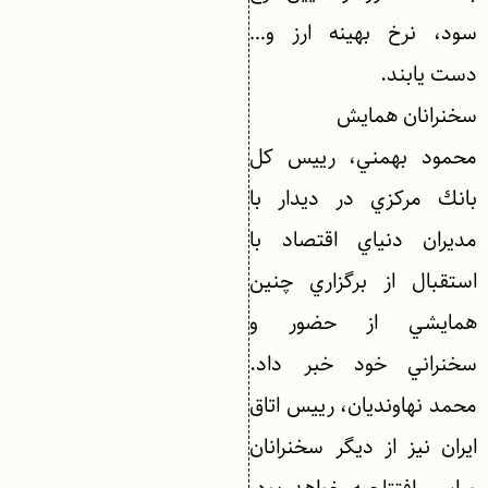
سود، نرخ بهينه ارز و…
دست يابند.
سخنرانان همايش
محمود بهمني، رييس كل
بانك مركزي در ديدار با
مديران دنياي اقتصاد با
استقبال از برگزاري چنين
همايشي از حضور و
سخنراني خود خبر داد.
محمد نهاونديان، رييس اتاق
ايران نيز از ديگر سخنرانان