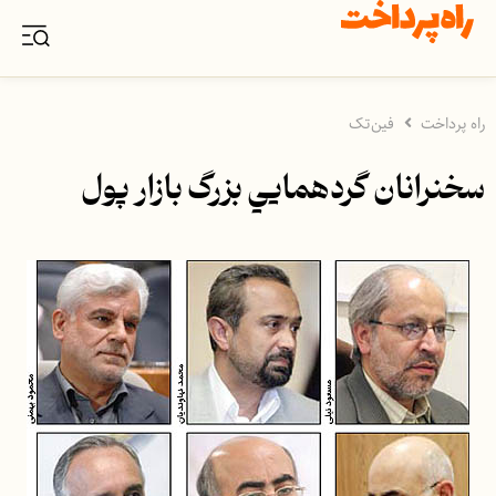
راه پرداخت
فین‌تک
سخنرانان گردهمايي بزرگ بازار پول