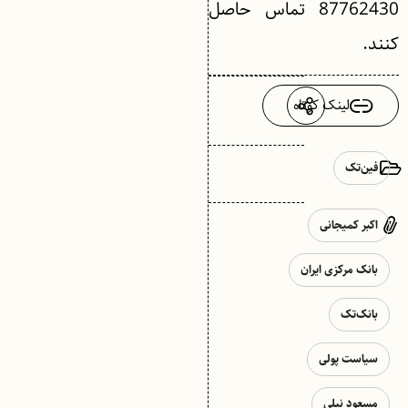
87762430 تماس حاصل
كنند.
لینک کوتاه
فین‌تک
اكبر كميجانی
بانک مرکزی ایران
بانک‌تک
سیاست پولی
مسعود نیلی