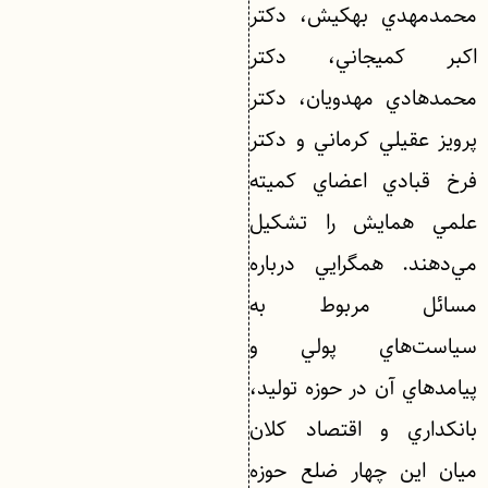
محمدمهدي بهكيش، دكتر
اكبر كميجاني، دكتر
محمدهادي مهدويان، دكتر
پرويز عقيلي كرماني و دكتر
فرخ قبادي اعضاي كميته
علمي همايش را تشكيل
مي‌دهند. همگرايي درباره
مسائل مربوط به
سياست‌هاي پولي و
پيامدهاي آن در حوزه توليد،
بانكداري و اقتصاد كلان
ميان اين چهار ضلع حوزه