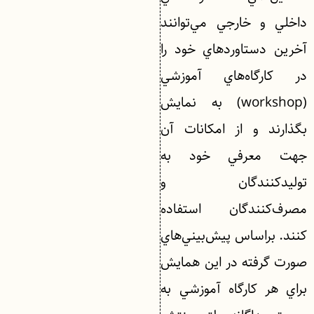
داخلي و خارجي مي‌توانند
آخرين دستاوردهاي خود را
در كارگاه‌هاي آموزشي
(workshop) به نمايش
بگذارند و از امكانات آن
جهت معرفي خود به
توليدكنندگان و
مصرف‌كنندگان استفاده
كنند. براساس پيش‌بيني‌هاي
صورت گرفته در اين همايش
براي هر كارگاه آموزشي به