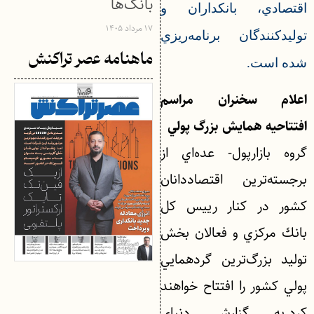
بانک‌ها
اقتصادي، بانكداران و
۱۷ مرداد ۱۴۰۵
توليدكنندگان برنامه‌ريزي
ماهنامه عصر تراکنش
شده است.
اعلام سخنران مراسم
افتتاحيه همايش بزرگ پولي
گروه بازارپول- عده‌اي از
برجسته‌ترين اقتصاددانان
كشور در كنار رييس كل
بانك مركزي و فعالان بخش
توليد بزرگ‌ترين گردهمايي
پولي كشور را افتتاح خواهند
كرد.به گزارش دنياي