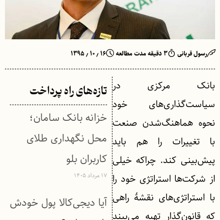
رسول قربانی
۳ دقیقه مدت مطالعه
۱۶ ٫ ۱۰ ٫ ۱۳۹۵
بانک مرکزی در
تازه‌های راه پرداخت
سیاست‌گذاری‌های خود
خزانه بانک سامان؛
نحوه هماهنگ‌شدن صنعت
محل نگهداری طلای
با تغییرات را هم باید
کاربران بلو
پیش‌بینی کند. چراکه خیلی
۱۷ مرداد ۱۴۰۵
از شرکت‌ها استراتژی خود را
با استراتژی‌های نقشهٔ راهی
آیا دیجی‌کالا پول خودش
که قانون‌گذار تهیه می‌بیند