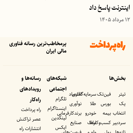
اینترنت پاسخ داد
۱۲ مرداد ۱۴۰۵
پرمخاطب‌ترین رسانه فناوری
مالی ایران
بخش‌ها
شبکه‌های
رسانه‌ها و
اجتماعی
رویداد‌های
تیتر
فین‌تک
سرمایه‌گذاری
اقتصاد
تلگرام
راه‌کار
یک
بورس
طلا
نوآوری
اینستاگرام
راه پرداخت
انتخاب
بیمه
خودرو
برندکارفرمایی
لینکدین
عصر تراکنش
سردبیر
کسب‌وکار‌ها
ملک
صنایع
ایکس
انتشارات راه
تازه‌ها
پول
وام و
فرصت‌های