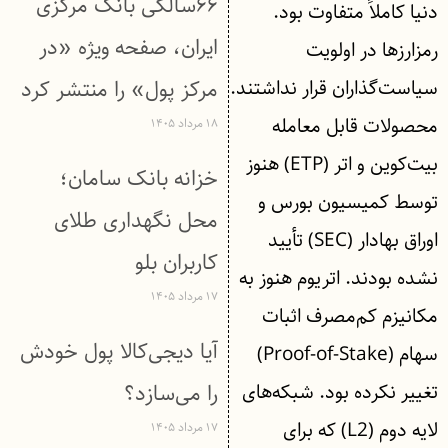
۶۶سالگی بانک مرکزی
دنیا کاملاً متفاوت بود.
ایران، صفحه ویژه «در
رمزارزها در اولویت
سیاست‌گذاران قرار نداشتند.
مرکز پول» را منتشر کرد
محصولات قابل‌ معامله
۱۸ مرداد ۱۴۰۵
بیت‌کوین و اتر (ETP) هنوز
خزانه بانک سامان؛
توسط کمیسیون بورس و
محل نگهداری طلای
اوراق بهادار (SEC) تأیید
کاربران بلو
نشده بودند. اتریوم هنوز به
۱۷ مرداد ۱۴۰۵
مکانیزم کم‌مصرف اثبات
آیا دیجی‌کالا پول خودش
سهام (Proof-of-Stake)
تغییر نکرده بود. شبکه‌های
را می‌سازد؟
لایه دوم (L2) که برای
۱۷ مرداد ۱۴۰۵