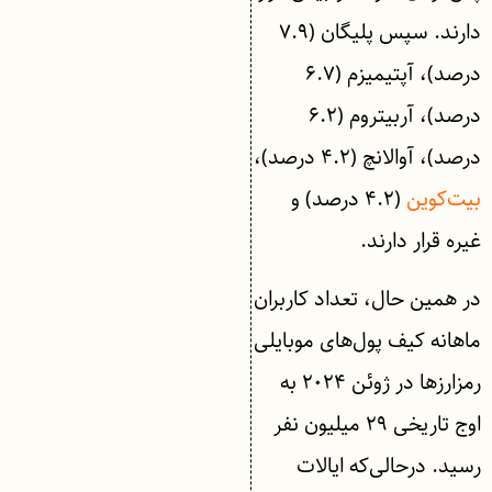
دارند. سپس پلیگان (۷.۹
درصد)، آپتیمیزم (۶.۷
درصد)، آربیتروم (۶.۲
درصد)، آوالانچ (۴.۲ درصد)،
بیت‌کوین
(۴.۲ درصد) و
غیره قرار دارند.
در همین حال، تعداد کاربران
ماهانه کیف پول‌های موبایلی
رمزارزها در ژوئن ۲۰۲۴ به
اوج تاریخی ۲۹ میلیون نفر
رسید. درحالی‌که ایالات