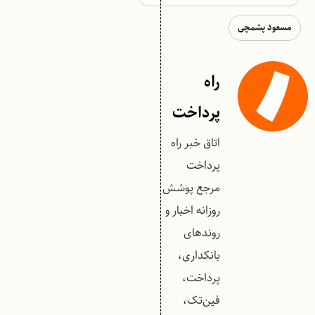
مسعود پشم‎چی
راه
پرداخت
اتاق خبر راه
پرداخت
مرجع پوشش
روزانه اخبار و
روندهای
بانکداری،
پرداخت،
فین‌تک،