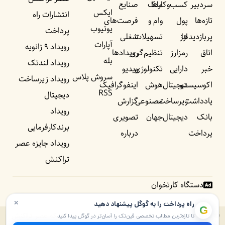
سردبیر
کسب‌وکار‌ها
ملک
صنایع
ایکس
انتشارات راه
تازه‌ها
پول
وام و
فرصت‌های
یوتیوب
پرداخت
پربازدید‌ها
ارز
تسهیلات
شغلی
آپارات
رویداد ۹ ژانویه
اتاق
رمزارز
تنظیم‌گری
رویداد‌ها
بله
رویداد لندتک
خبر
دارایی
تکنولوژی
ویدیو
سروش پلاس
رویداد زیرساخت
اکوسیستم
دیجیتال
هوش
اینفوگرافیک
RSS
دیجیتال
یادداشت‌
زیرساخت
مصنوعی
گزارش
رویداد
بانک
دیجیتال
جهان
تصویری
برندکارفرمایی
پرداخت
درباره
رویداد جایزه عصر
تراکنش
دستگاه کارتخوان
×
راه پرداخت را به گوگل پیشنهاد دهید
G
© ۱۴۰۵ – ۱۳۹۰ تمامی حقوق برای راه پرداخت و موسسه شبکه عصر تراکنش
تا تازه‌ترین مطالب تخصصی فین‌تک را آسان‌تر در گوگل پیدا کنید