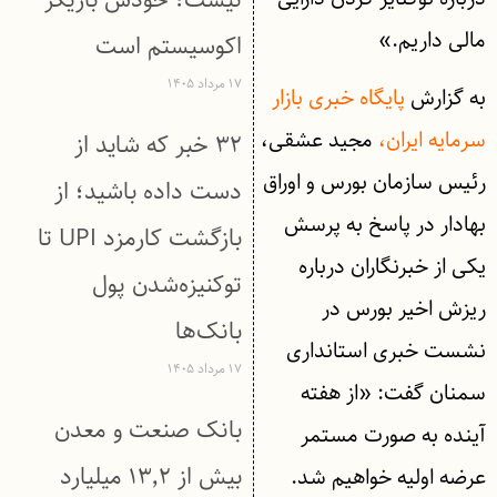
نیست؛ خودش بازیگر
مالی داریم.»
اکوسیستم است
۱۷ مرداد ۱۴۰۵
به گزارش
پایگاه خبری بازار
سرمایه ایران،
مجید عشقی،
۳۲ خبر که شاید از
رئیس سازمان بورس و اوراق
دست داده باشید؛ از
بهادار در پاسخ به پرسش
بازگشت کارمزد UPI تا
یکی از خبرنگاران درباره
توکنیزه‌شدن پول
ریزش اخیر بورس در
بانک‌ها
نشست خبری استانداری
۱۷ مرداد ۱۴۰۵
سمنان گفت: «از هفته
بانک صنعت و معدن
آینده به صورت مستمر
بیش از ۱۳٬۲ میلیارد
عرضه اولیه خواهیم شد.