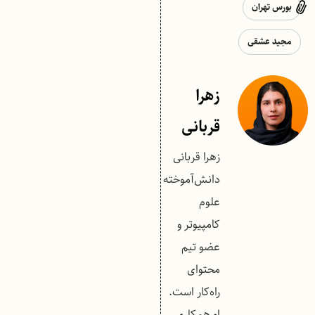
بورس تهران
مجید عشقی
زهرا
قربانی
زهرا قربانی
دانش‌آموخته
علوم
کامپیوتر و
عضو تیم
محتوای
راه‌کار است.
او همکاری