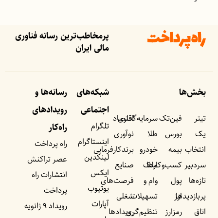
پرمخاطب‌ترین رسانه فناوری
مالی ایران
بخش‌ها
شبکه‌های
رسانه‌ها و
اجتماعی
رویداد‌های
تیتر
فین‌تک
سرمایه‌گذاری
اقتصاد
تلگرام
راه‌کار
یک
بورس
طلا
نوآوری
اینستاگرام
راه پرداخت
انتخاب
بیمه
خودرو
برندکارفرمایی
لینکدین
عصر تراکنش
سردبیر
کسب‌وکار‌ها
ملک
صنایع
ایکس
انتشارات راه
تازه‌ها
پول
وام و
فرصت‌های
یوتیوب
پرداخت
پربازدید‌ها
ارز
تسهیلات
شغلی
آپارات
رویداد ۹ ژانویه
اتاق
رمزارز
تنظیم‌گری
رویداد‌ها