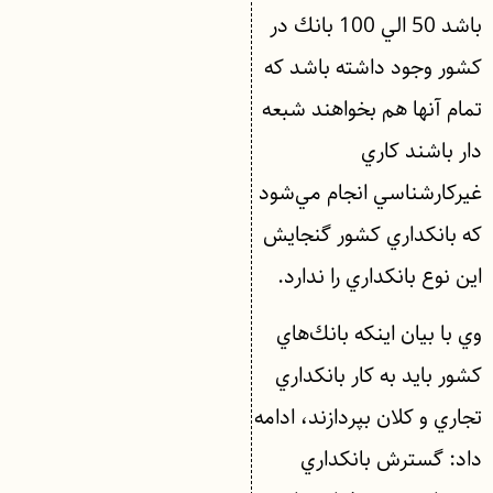
باشد 50 الي 100 بانك در
كشور وجود داشته باشد كه
تمام آنها هم بخواهند شبعه
دار باشند كاري
غيركارشناسي انجام مي‌شود
كه بانكداري كشور گنجايش
اين نوع بانكداري را ندارد.
وي با بيان اينكه بانك‌هاي
كشور بايد به كار بانكداري
تجاري و كلان بپردازند، ادامه
داد: گسترش بانكداري