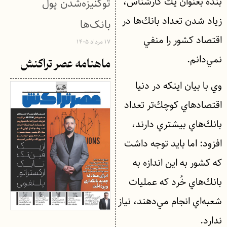
بنده بعنوان يك كارشناس،
توکنیزه‌شدن پول
زياد شدن تعداد بانك‌ها در
بانک‌ها
اقتصاد كشور را منفي
۱۷ مرداد ۱۴۰۵
نمي‌دانم.
ماهنامه عصر تراکنش
وي با بيان اينكه در دنيا
اقتصادهاي كوچك‌تر تعداد
بانك‌هاي بيشتري دارند،
افزود: اما بايد توجه داشت
كه كشور به اين اندازه به
بانك‌هاي خُرد كه عمليات
شعبه‌اي انجام مي‌دهند، نياز
ندارد.