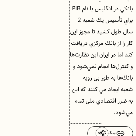
بانكي در انگليس با نام PIB
براي تأسيس يك شعبه 2
سال طول كشيد تا مجوز اين
كار را از بانك مركزي دريافت
كند اما در ايران اين نظارت‌ها
و كنترل‌ها انجام نمي‌شود و
بانك‌ها به طور بي رويه
شعبه ايجاد مي كنند كه اين
به ضرر اقتصادي ملي تمام
مي‌شود.
لینک کوتاه