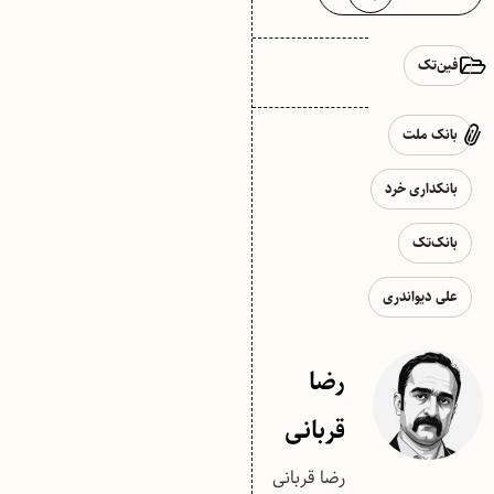
فین‌تک
بانک ملت
بانکداری خرد
بانک‌تک
علی دیواندری
رضا
قربانی
رضا قربانی