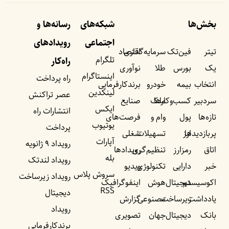
بخش‌ها
شبکه‌های
رسانه‌ها و
اجتماعی
رویداد‌های
تیتر
فین‌تک
سرمایه‌گذاری
اقتصاد
تلگرام
راه‌کار
یک
بورس
طلا
نوآوری
اینستاگرام
راه پرداخت
انتخاب
بیمه
خودرو
برندکارفرمایی
لینکدین
عصر تراکنش
سردبیر
کسب‌وکار‌ها
ملک
صنایع
ایکس
انتشارات راه
تازه‌ها
پول
وام و
فرصت‌های
یوتیوب
پرداخت
پربازدید‌ها
ارز
تسهیلات
شغلی
آپارات
رویداد ۹ ژانویه
اتاق
رمزارز
تنظیم‌گری
رویداد‌ها
بله
رویداد لندتک
خبر
دارایی
تکنولوژی
ویدیو
سروش پلاس
رویداد زیرساخت
اکوسیستم
دیجیتال
هوش
اینفوگرافیک
RSS
دیجیتال
یادداشت‌
زیرساخت
مصنوعی
گزارش
رویداد
بانک
دیجیتال
جهان
تصویری
برندکارفرمایی