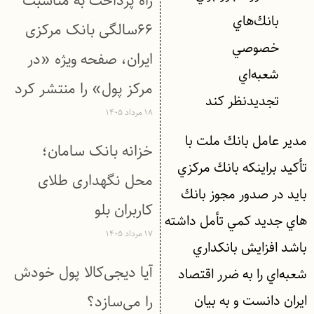
راه پرداخت به مناسبت
بانك‌هاي
۶۶سالگی بانک مرکزی
خصوصي
ایران، صفحه ویژه «در
شعبه‌اي
مرکز پول» را منتشر کرد
تجديدنظر كند
۱۸ مرداد ۱۴۰۵
مدير عامل بانك ملت با
خزانه بانک سامان؛
تأكيد براينكه بانك مركزي
محل نگهداری طلای
بايد در صدور مجوز بانك
کاربران بلو
هاي جديد كمي تأمل داشته
۱۷ مرداد ۱۴۰۵
باشد افزايش بانكداري
آیا دیجی‌کالا پول خودش
شعبه‌اي را به ضرر اقتصاد
ايران دانست و به بيان
را می‌سازد؟