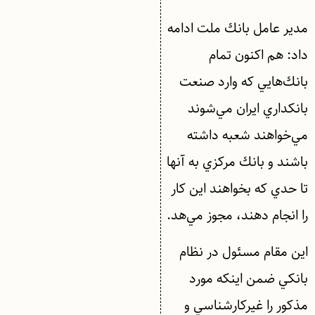
مدير عامل بانك ملت ادامه
داد:‌ هم اكنون تمام
بانك‌هايي كه وارد صنعت
بانكداري ايران مي‌شوند
مي‌خواهند شعبه داشته
باشند و بانك مركزي به آنها
تا حدي كه بخواهند اين كار
را انجام دهند، مجوز مي‌هد.
اين مقام مسئول در نظام
بانكي ضمن اينكه مورد
مذكور را غيركارشناسي و