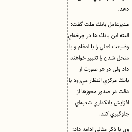
دهد.
مديرعامل بانك ملت گفت:
البته اين بانك ها در چرخه‌اي
وضيعت فعلي را با ادغام و يا
منحل شدن را تغيير خواهند
داد ولي در هر صورت از
بانك مركزي انتظار مي‌رود با
دقت در صدور مجوزها از
افزايش بانكداري شعبه‌اي
جلوگيري كند.
وي با ذكر مثالي ادامه داد: