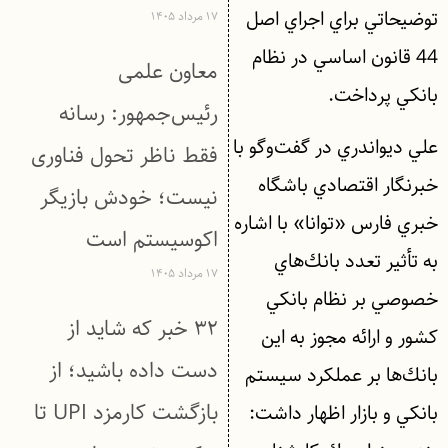
توضيحاتي براي اجراي اصل
۱۷ مرداد ۱۴۰۵
44 قانون اساسي در نظام
معاون علمی
بانكي پرداخت.
رئیس‌جمهور: رسانه
علي ديواندري در گفت‌وگو با
فقط ناظر تحول فناوری
خبرنگار اقتصادي باشگاه
نیست؛ خودش بازیگر
خبري فارس «توانا» با اشاره
اکوسیستم است
به تأثير تعدد بانك‌هاي
۱۷ مرداد ۱۴۰۵
خصوصي بر نظام بانكي
۳۲ خبر که شاید از
كشور و ارائه مجوز به اين
دست داده باشید؛ از
بانك‌ها بر عملكرد سيستم
بازگشت کارمزد UPI تا
بانكي و بازار اظهار داشت: