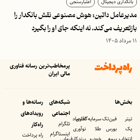
بانکداری دیجیتال
اعتبارسنجی
مدیرعامل داتین: هوش مصنوعی نقش بانکدار را
بازتعریف می‌کند، نه اینکه جای او را بگیرد
۱۱ مرداد ۱۴۰۵
پرمخاطب‌ترین رسانه فناوری
مالی ایران
بخش‌ها
شبکه‌های
رسانه‌ها و
اجتماعی
رویداد‌های
تیتر
فین‌تک
سرمایه‌گذاری
اقتصاد
تلگرام
راه‌کار
یک
بورس
طلا
نوآوری
اینستاگرام
راه پرداخت
انتخاب
بیمه
خودرو
برندکارفرمایی