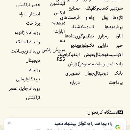
لینکدین
عصر تراکنش
سردبیر
کسب‌وکار‌ها
ملک
صنایع
ایکس
انتشارات راه
تازه‌ها
پول
وام و
فرصت‌های
یوتیوب
پرداخت
پربازدید‌ها
ارز
تسهیلات
شغلی
آپارات
رویداد ۹ ژانویه
اتاق
رمزارز
تنظیم‌گری
رویداد‌ها
بله
رویداد لندتک
خبر
دارایی
تکنولوژی
ویدیو
سروش پلاس
رویداد زیرساخت
اکوسیستم
دیجیتال
هوش
اینفوگرافیک
RSS
دیجیتال
یادداشت‌
زیرساخت
مصنوعی
گزارش
رویداد
بانک
دیجیتال
جهان
تصویری
برندکارفرمایی
پرداخت
درباره
رویداد جایزه عصر
تراکنش
دستگاه کارتخوان
×
راه پرداخت را به گوگل پیشنهاد دهید
G