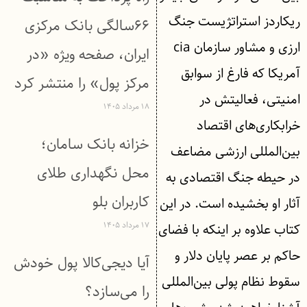
ریکاردز استراتژیست جنگ
۶۶سالگی بانک مرکزی
ارزی و مشاور سازمان cia
ایران، صفحه ویژه «در
آمریکا که فارغ از سوابق
مرکز پول» را منتشر کرد
امنیتی، فعالیتش در
۱۸ مرداد ۱۴۰۵
خرابکاری‌های اقتصاد
خزانه بانک سامان؛
بین‌المللی ارزشی مضاعف
محل نگهداری طلای
در حیطه جنگ اقتصادی به
کاربران بلو
آثار او بخشیده است. در این
۱۷ مرداد ۱۴۰۵
کتاب علاوه بر اینکه با فضای
حاکم بر عصر پایان دلار و
آیا دیجی‌کالا پول خودش
سقوط نظام پولی بین‌المللی
را می‌سازد؟