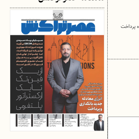
ته رشته مدیریت تکنولوژی از دانشگاه علوم و تحقیقات است. او از تابستان 96 با راه پرداخت