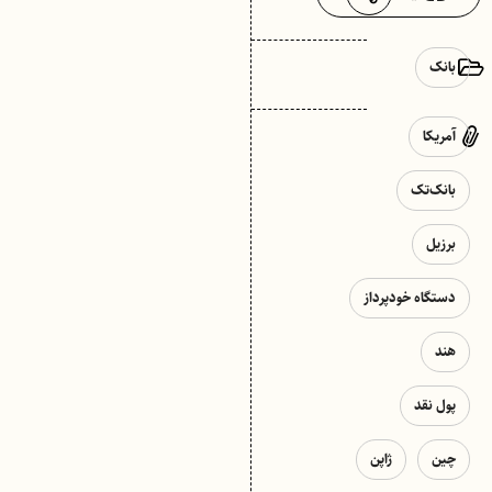
بانک
آمریکا
بانک‌تک
برزیل
دستگاه خودپرداز
هند
پول نقد
چین
ژاپن