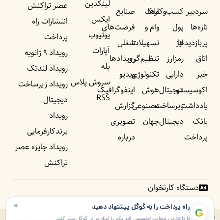
لینکدین
عصر تراکنش
سردبیر
کسب‌وکار‌ها
ملک
صنایع
ایکس
انتشارات راه
تازه‌ها
پول
وام و
فرصت‌های
یوتیوب
پرداخت
پربازدید‌ها
ارز
تسهیلات
شغلی
آپارات
رویداد ۹ ژانویه
اتاق
رمزارز
تنظیم‌گری
رویداد‌ها
بله
رویداد لندتک
خبر
دارایی
تکنولوژی
ویدیو
سروش پلاس
رویداد زیرساخت
اکوسیستم
دیجیتال
هوش
اینفوگرافیک
RSS
دیجیتال
یادداشت‌
زیرساخت
مصنوعی
گزارش
رویداد
بانک
دیجیتال
جهان
تصویری
برندکارفرمایی
پرداخت
درباره
رویداد جایزه عصر
تراکنش
دستگاه کارتخوان
×
راه پرداخت را به گوگل پیشنهاد دهید
G
© ۱۴۰۵ – ۱۳۹۰ تمامی حقوق برای راه پرداخت و موسسه شبکه عصر تراکنش
تا تازه‌ترین مطالب تخصصی فین‌تک را آسان‌تر در گوگل پیدا کنید