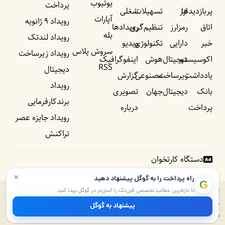
یوتیوب
پرداخت
پربازدید‌ها
ارز
تسهیلات
شغلی
آپارات
رویداد ۹ ژانویه
اتاق
رمزارز
تنظیم‌گری
رویداد‌ها
بله
رویداد لندتک
خبر
دارایی
تکنولوژی
ویدیو
سروش پلاس
رویداد زیرساخت
اکوسیستم
دیجیتال
هوش
اینفوگرافیک
RSS
دیجیتال
یادداشت‌
زیرساخت
مصنوعی
گزارش
رویداد
بانک
دیجیتال
جهان
تصویری
برندکارفرمایی
پرداخت
درباره
رویداد جایزه عصر
تراکنش
دستگاه کارتخوان
×
راه پرداخت را به گوگل پیشنهاد دهید
G
© ۱۴۰۵ – ۱۳۹۰ تمامی حقوق برای راه پرداخت و موسسه شبکه عصر تراکنش
تا تازه‌ترین مطالب تخصصی فین‌تک را آسان‌تر در گوگل پیدا کنید
محفوظ است. پایگاه خبری راه پرداخت دارای مجوز به شماره ۷۴۵۷۲ از وزارت
پیشنهاد به گوگل
فرهنگ و ارشاد اسلامی و بخشی از «شبکه عصر تراکنش» است.