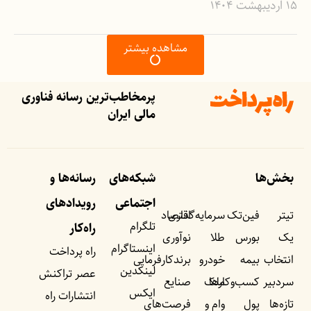
۱۵ اردیبهشت ۱۴۰۴
مشاهده بیشتر
پرمخاطب‌ترین رسانه فناوری
مالی ایران
بخش‌ها
شبکه‌های
رسانه‌ها و
اجتماعی
رویداد‌های
تیتر
فین‌تک
سرمایه‌گذاری
اقتصاد
تلگرام
راه‌کار
یک
بورس
طلا
نوآوری
اینستاگرام
راه پرداخت
انتخاب
بیمه
خودرو
برندکارفرمایی
لینکدین
عصر تراکنش
سردبیر
کسب‌وکار‌ها
ملک
صنایع
ایکس
انتشارات راه
تازه‌ها
پول
وام و
فرصت‌های