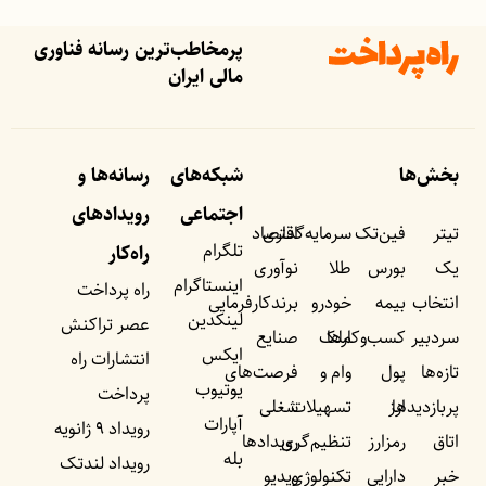
پرمخاطب‌ترین رسانه فناوری
مالی ایران
بخش‌ها
شبکه‌های
رسانه‌ها و
اجتماعی
رویداد‌های
تیتر
فین‌تک
سرمایه‌گذاری
اقتصاد
تلگرام
راه‌کار
یک
بورس
طلا
نوآوری
اینستاگرام
راه پرداخت
انتخاب
بیمه
خودرو
برندکارفرمایی
لینکدین
عصر تراکنش
سردبیر
کسب‌وکار‌ها
ملک
صنایع
ایکس
انتشارات راه
تازه‌ها
پول
وام و
فرصت‌های
یوتیوب
پرداخت
پربازدید‌ها
ارز
تسهیلات
شغلی
آپارات
رویداد ۹ ژانویه
اتاق
رمزارز
تنظیم‌گری
رویداد‌ها
بله
رویداد لندتک
خبر
دارایی
تکنولوژی
ویدیو