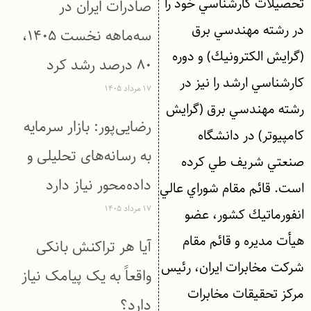
تحصيلات كارشناسي خود را
صادرات ایران در
در رشته مهندسي برق
سه‌ماهه نخست ۱۴۰۵،
(گرايش الكترونيك) و دوره
۸۰ درصد رشد کرد
كارشناسي ارشد را نيز در
۱۷ مرداد ۱۴۰۵
رشته مهندسي برق (گرايش
رضایی‌پور: بازار سرمایه
كامپيوتر) در دانشگاه
به رسانه‌های تحلیلی و
صنعتي شريف طي كرده
داده‌محور نیاز دارد
است. قائم مقام شوراي عالي
۱۷ مرداد ۱۴۰۵
انفورماتيك كشور، عضو
هيأت مديره و قائم مقام
آیا هر تراکنش بانکی
شركت مخابرات ايران، رئيس
واقعاً به یک پیامک نیاز
مركز تحقيقات مخابرات
دارد؟