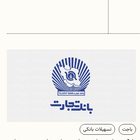
باجت
تسهیلات بانکی