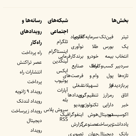
بخش‌ها
شبکه‌های
رسانه‌ها و
اجتماعی
رویداد‌های
تیتر
فین‌تک
سرمایه‌گذاری
اقتصاد
تلگرام
راه‌کار
یک
بورس
طلا
نوآوری
اینستاگرام
راه پرداخت
انتخاب
بیمه
خودرو
برندکارفرمایی
لینکدین
عصر تراکنش
سردبیر
کسب‌وکار‌ها
ملک
صنایع
ایکس
انتشارات راه
تازه‌ها
پول
وام و
فرصت‌های
یوتیوب
پرداخت
پربازدید‌ها
ارز
تسهیلات
شغلی
آپارات
رویداد ۹ ژانویه
اتاق
رمزارز
تنظیم‌گری
رویداد‌ها
بله
رویداد لندتک
خبر
دارایی
تکنولوژی
ویدیو
سروش پلاس
رویداد زیرساخت
اکوسیستم
دیجیتال
هوش
اینفوگرافیک
RSS
دیجیتال
یادداشت‌
زیرساخت
مصنوعی
گزارش
رویداد
بانک
دیجیتال
جهان
تصویری