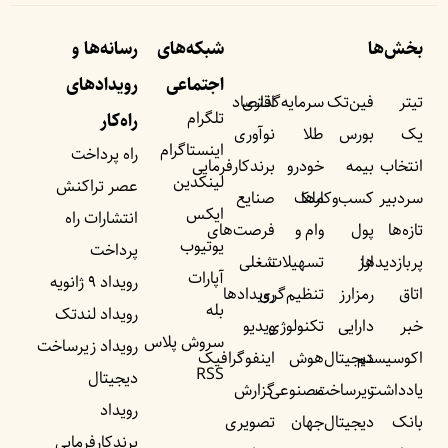
بخش‌ها
شبکه‌های
رسانه‌ها و
اجتماعی
رویداد‌های
تیتر
فین‌تک
سرمایه‌گذاری
اقتصاد
تلگرام
راه‌کار
یک
بورس
طلا
نوآوری
اینستاگرام
راه پرداخت
انتخاب
بیمه
خودرو
برندکارفرمایی
لینکدین
عصر تراکنش
سردبیر
کسب‌وکار‌ها
ملک
صنایع
ایکس
انتشارات راه
تازه‌ها
پول
وام و
فرصت‌های
یوتیوب
پرداخت
پربازدید‌ها
ارز
تسهیلات
شغلی
آپارات
رویداد ۹ ژانویه
اتاق
رمزارز
تنظیم‌گری
رویداد‌ها
بله
رویداد لندتک
خبر
دارایی
تکنولوژی
ویدیو
سروش پلاس
رویداد زیرساخت
اکوسیستم
دیجیتال
هوش
اینفوگرافیک
RSS
دیجیتال
یادداشت‌
زیرساخت
مصنوعی
گزارش
رویداد
بانک
دیجیتال
جهان
تصویری
برندکارفرمایی