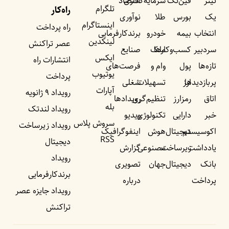
تیتر
فین‌تک
سرمایه‌گذاری
اقتصاد
تلگرام
راه‌کار
یک
بورس
طلا
نوآوری
اینستاگرام
راه پرداخت
انتخاب
بیمه
خودرو
برندکارفرمایی
لینکدین
عصر تراکنش
سردبیر
کسب‌وکار‌ها
ملک
صنایع
ایکس
انتشارات راه
تازه‌ها
پول
وام و
فرصت‌های
یوتیوب
پرداخت
پربازدید‌ها
ارز
تسهیلات
شغلی
آپارات
رویداد ۹ ژانویه
اتاق
رمزارز
تنظیم‌گری
رویداد‌ها
بله
رویداد لندتک
خبر
دارایی
تکنولوژی
ویدیو
سروش پلاس
رویداد زیرساخت
اکوسیستم
دیجیتال
هوش
اینفوگرافیک
RSS
دیجیتال
یادداشت‌
زیرساخت
مصنوعی
گزارش
رویداد
بانک
دیجیتال
جهان
تصویری
برندکارفرمایی
پرداخت
درباره
رویداد جایزه عصر
تراکنش