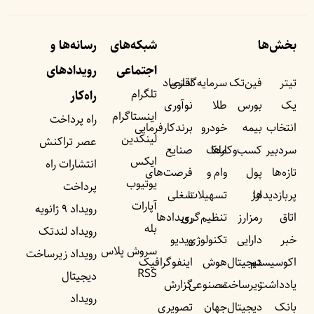
بخش‌ها
شبکه‌های
رسانه‌ها و
اجتماعی
رویداد‌های
تیتر
فین‌تک
سرمایه‌گذاری
اقتصاد
تلگرام
راه‌کار
یک
بورس
طلا
نوآوری
اینستاگرام
راه پرداخت
انتخاب
بیمه
خودرو
برندکارفرمایی
لینکدین
عصر تراکنش
سردبیر
کسب‌وکار‌ها
ملک
صنایع
ایکس
انتشارات راه
تازه‌ها
پول
وام و
فرصت‌های
یوتیوب
پرداخت
پربازدید‌ها
ارز
تسهیلات
شغلی
آپارات
رویداد ۹ ژانویه
اتاق
رمزارز
تنظیم‌گری
رویداد‌ها
بله
رویداد لندتک
خبر
دارایی
تکنولوژی
ویدیو
سروش پلاس
رویداد زیرساخت
اکوسیستم
دیجیتال
هوش
اینفوگرافیک
RSS
دیجیتال
یادداشت‌
زیرساخت
مصنوعی
گزارش
رویداد
بانک
دیجیتال
جهان
تصویری