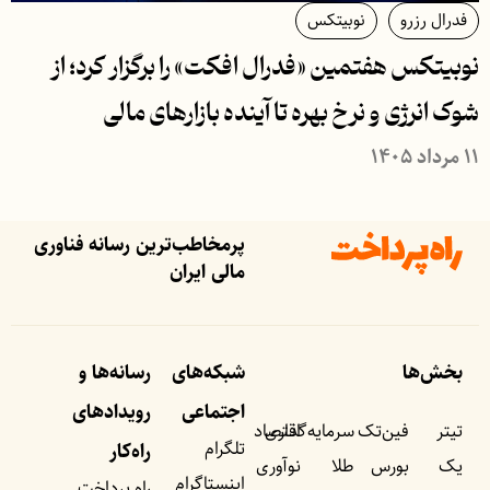
فدرال رزرو
نوبیتکس
نوبیتکس هفتمین «فدرال افکت» را برگزار کرد؛ از
شوک انرژی و نرخ بهره تا آینده بازارهای مالی
۱۱ مرداد ۱۴۰۵
پرمخاطب‌ترین رسانه فناوری
مالی ایران
بخش‌ها
شبکه‌های
رسانه‌ها و
اجتماعی
رویداد‌های
تیتر
فین‌تک
سرمایه‌گذاری
اقتصاد
تلگرام
راه‌کار
یک
بورس
طلا
نوآوری
اینستاگرام
راه پرداخت