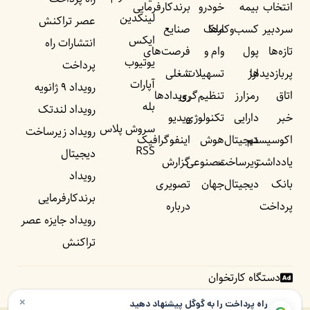
انتخاب
بیمه
خودرو
برندکارفرمایی
لینکدین
عصر تراکنش
سردبیر
کسب‌وکار‌ها
ملک
صنایع
ایکس
انتشارات راه
تازه‌ها
پول
وام و
فرصت‌های
یوتیوب
پرداخت
پربازدید‌ها
ارز
تسهیلات
شغلی
آپارات
رویداد ۹ ژانویه
اتاق
رمزارز
تنظیم‌گری
رویداد‌ها
بله
رویداد لندتک
خبر
دارایی
تکنولوژی
ویدیو
سروش پلاس
رویداد زیرساخت
اکوسیستم
دیجیتال
هوش
اینفوگرافیک
RSS
دیجیتال
یادداشت‌
زیرساخت
مصنوعی
گزارش
رویداد
بانک
دیجیتال
جهان
تصویری
برندکارفرمایی
پرداخت
درباره
رویداد جایزه عصر
تراکنش
دستگاه کارتخوان
×
راه پرداخت را به گوگل پیشنهاد دهید