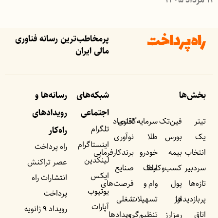
پرمخاطب‌ترین رسانه فناوری
مالی ایران
بخش‌ها
شبکه‌های
رسانه‌ها و
اجتماعی
رویداد‌های
تیتر
فین‌تک
سرمایه‌گذاری
اقتصاد
تلگرام
راه‌کار
یک
بورس
طلا
نوآوری
اینستاگرام
راه پرداخت
انتخاب
بیمه
خودرو
برندکارفرمایی
لینکدین
عصر تراکنش
سردبیر
کسب‌وکار‌ها
ملک
صنایع
ایکس
انتشارات راه
تازه‌ها
پول
وام و
فرصت‌های
یوتیوب
پرداخت
پربازدید‌ها
ارز
تسهیلات
شغلی
آپارات
رویداد ۹ ژانویه
اتاق
رمزارز
تنظیم‌گری
رویداد‌ها