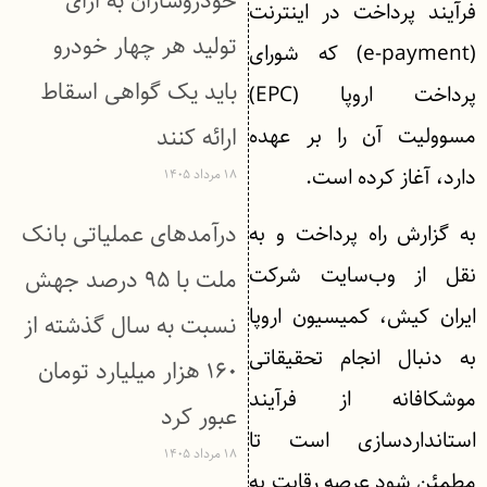
خودروسازان به ازای
فرآیند پرداخت در اینترنت
تولید هر چهار خودرو
(e-payment) که شورای
باید یک گواهی اسقاط
پرداخت اروپا (EPC)
مسوولیت آن را بر عهده
ارائه کنند
دارد، آغاز کرده است.
۱۸ مرداد ۱۴۰۵
درآمدهای عملیاتی بانک
به گزارش راه پرداخت و به
نقل از وب‌سایت شرکت
ملت با ۹۵ درصد جهش
ایران کیش، کمیسیون اروپا
نسبت به سال گذشته از
به دنبال انجام تحقیقاتی
۱۶۰ هزار میلیارد تومان
موشکافانه از فرآیند
عبور كرد
استانداردسازی است تا
۱۸ مرداد ۱۴۰۵
مطمئن شود عرصه رقابت به