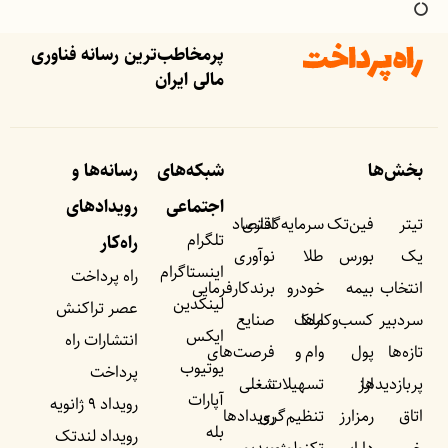
پرمخاطب‌ترین رسانه فناوری
مالی ایران
بخش‌ها
شبکه‌های
رسانه‌ها و
اجتماعی
رویداد‌های
تیتر
فین‌تک
سرمایه‌گذاری
اقتصاد
تلگرام
راه‌کار
یک
بورس
طلا
نوآوری
اینستاگرام
راه پرداخت
انتخاب
بیمه
خودرو
برندکارفرمایی
لینکدین
عصر تراکنش
سردبیر
کسب‌وکار‌ها
ملک
صنایع
ایکس
انتشارات راه
تازه‌ها
پول
وام و
فرصت‌های
یوتیوب
پرداخت
پربازدید‌ها
ارز
تسهیلات
شغلی
آپارات
رویداد ۹ ژانویه
اتاق
رمزارز
تنظیم‌گری
رویداد‌ها
بله
رویداد لندتک