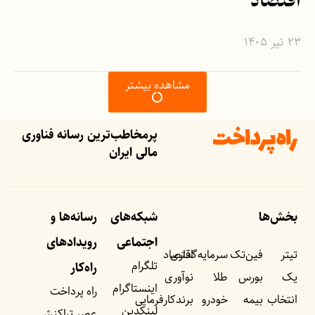
اقتصاد
۲۳ تیر ۱۴۰۵
مشاهده بیشتر
پرمخاطب‌ترین رسانه فناوری
مالی ایران
بخش‌ها
شبکه‌های
رسانه‌ها و
اجتماعی
رویداد‌های
تیتر
فین‌تک
سرمایه‌گذاری
اقتصاد
تلگرام
راه‌کار
یک
بورس
طلا
نوآوری
اینستاگرام
راه پرداخت
انتخاب
بیمه
خودرو
برندکارفرمایی
لینکدین
عصر تراکنش