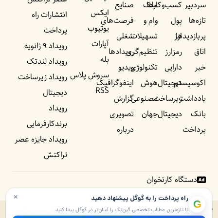
سردبیر
کسب‌وکار‌ها
ملک
صنایع
ایکس
انتشارات راه
تازه‌ها
پول
وام و
فرصت‌های
یوتیوب
پرداخت
پربازدید‌ها
ارز
تسهیلات
شغلی
آپارات
رویداد ۹ ژانویه
اتاق
رمزارز
تنظیم‌گری
رویداد‌ها
بله
رویداد لندتک
خبر
دارایی
تکنولوژی
ویدیو
سروش پلاس
رویداد زیرساخت
اکوسیستم
دیجیتال
هوش
اینفوگرافیک
RSS
دیجیتال
یادداشت‌
زیرساخت
مصنوعی
گزارش
رویداد
بانک
دیجیتال
جهان
تصویری
برندکارفرمایی
پرداخت
درباره
رویداد جایزه عصر
تراکنش
دستگاه کارتخوان
×
راه پرداخت را به گوگل پیشنهاد دهید
G
© ۱۴۰۵ – ۱۳۹۰ تمامی حقوق برای راه پرداخت و موسسه شبکه عصر تراکنش
تا تازه‌ترین مطالب تخصصی فین‌تک را آسان‌تر در گوگل پیدا کنید