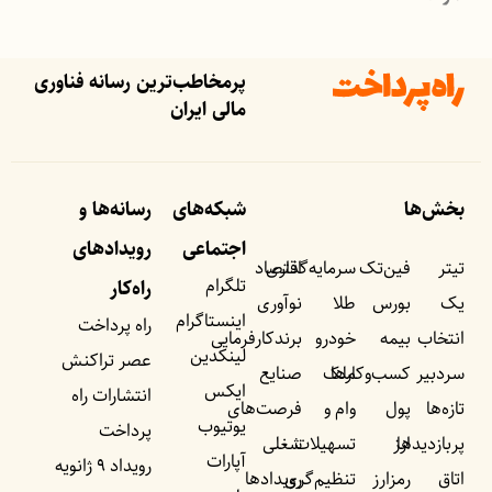
پرمخاطب‌ترین رسانه فناوری
مالی ایران
بخش‌ها
شبکه‌های
رسانه‌ها و
اجتماعی
رویداد‌های
تیتر
فین‌تک
سرمایه‌گذاری
اقتصاد
تلگرام
راه‌کار
یک
بورس
طلا
نوآوری
اینستاگرام
راه پرداخت
انتخاب
بیمه
خودرو
برندکارفرمایی
لینکدین
عصر تراکنش
سردبیر
کسب‌وکار‌ها
ملک
صنایع
ایکس
انتشارات راه
تازه‌ها
پول
وام و
فرصت‌های
یوتیوب
پرداخت
پربازدید‌ها
ارز
تسهیلات
شغلی
آپارات
رویداد ۹ ژانویه
اتاق
رمزارز
تنظیم‌گری
رویداد‌ها