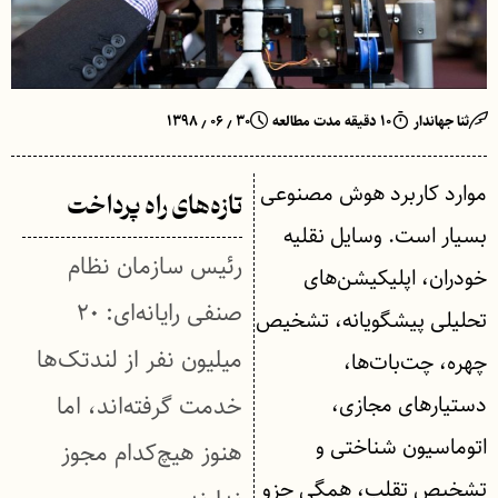
ثنا جهاندار
۱۰ دقیقه مدت مطالعه
۳۰ ٫ ۰۶ ٫ ۱۳۹۸
موارد کاربرد هوش مصنوعی
تازه‌های راه پرداخت
بسیار است. وسایل نقلیه
رئیس سازمان نظام
خودران، اپلیکیشن‌های
صنفی رایانه‌ای: ۲۰
تحلیلی پیشگویانه، تشخیص
میلیون نفر از لندتک‌ها
چهره، چت‌بات‌ها،
دستیارهای مجازی،
خدمت گرفته‌اند، اما
اتوماسیون شناختی و
هنوز هیچ‌کدام مجوز
تشخیص تقلب، همگی جزو