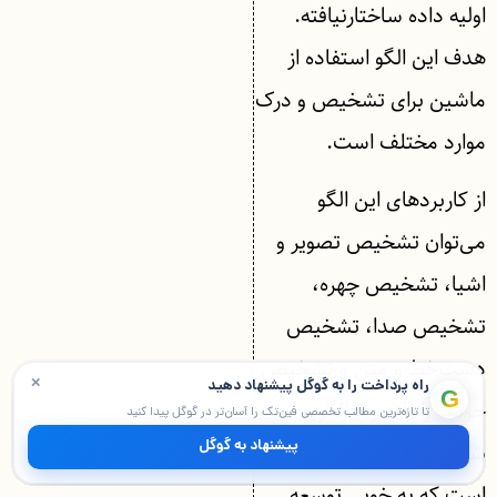
اولیه داده‌ ساختارنیافته.
هدف این الگو استفاده از
ماشین برای تشخیص و درک
موارد مختلف است.
از کاربردهای این الگو
می‌توان تشخیص تصویر و
اشیا، تشخیص چهره،
تشخیص صدا، تشخیص
دست‌خط و متن و تشخیص
×
راه پرداخت را به گوگل پیشنهاد دهید
G
حرکت را نام برد. الگوی
تا تازه‌ترین مطالب تخصصی فین‌تک را آسان‌تر در گوگل پیدا کنید
پیشنهاد به گوگل
شناسایی جزو الگوهایی
است که به خوبی توسعه