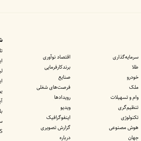
شب
تل
سرمایه‌گذاری
اقتصاد نوآوری
ای
طلا
برندکارفرمایی
لی
خودرو
صنایع
ا
ملک
فرصت‌های شغلی
یو
وام و تسهیلات
رویداد‌ها
آپ
تنظیم‌گری
ویدیو
بل
تکنولوژی
اینفوگرافیک
س
هوش مصنوعی
گزارش تصویری
S
جهان
درباره