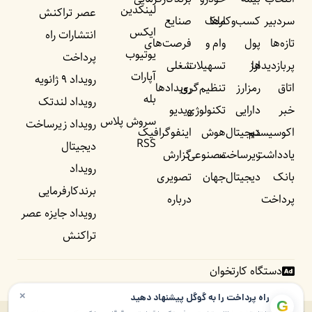
لینکدین
عصر تراکنش
سردبیر
کسب‌وکار‌ها
ملک
صنایع
ایکس
انتشارات راه
تازه‌ها
پول
وام و
فرصت‌های
یوتیوب
پرداخت
پربازدید‌ها
ارز
تسهیلات
شغلی
آپارات
رویداد ۹ ژانویه
اتاق
رمزارز
تنظیم‌گری
رویداد‌ها
بله
رویداد لندتک
خبر
دارایی
تکنولوژی
ویدیو
سروش پلاس
رویداد زیرساخت
اکوسیستم
دیجیتال
هوش
اینفوگرافیک
RSS
دیجیتال
یادداشت‌
زیرساخت
مصنوعی
گزارش
رویداد
بانک
دیجیتال
جهان
تصویری
برندکارفرمایی
پرداخت
درباره
رویداد جایزه عصر
تراکنش
دستگاه کارتخوان
×
راه پرداخت را به گوگل پیشنهاد دهید
G