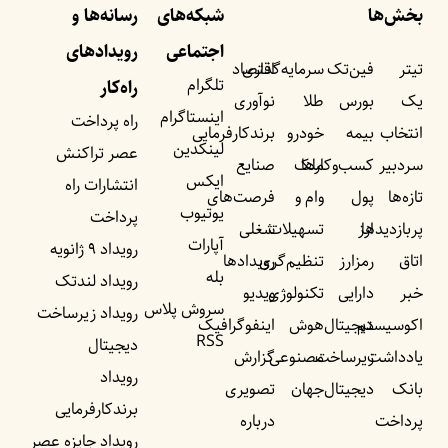
بخش‌ها
شبکه‌های
رسانه‌ها و
اجتماعی
رویداد‌های
تیتر
فین‌تک
سرمایه‌گذاری
اقتصاد
تلگرام
راه‌کار
یک
بورس
طلا
نوآوری
اینستاگرام
راه پرداخت
انتخاب
بیمه
خودرو
برندکارفرمایی
لینکدین
عصر تراکنش
سردبیر
کسب‌وکار‌ها
ملک
صنایع
ایکس
انتشارات راه
تازه‌ها
پول
وام و
فرصت‌های
یوتیوب
پرداخت
پربازدید‌ها
ارز
تسهیلات
شغلی
آپارات
رویداد ۹ ژانویه
اتاق
رمزارز
تنظیم‌گری
رویداد‌ها
بله
رویداد لندتک
خبر
دارایی
تکنولوژی
ویدیو
سروش پلاس
رویداد زیرساخت
اکوسیستم
دیجیتال
هوش
اینفوگرافیک
RSS
دیجیتال
یادداشت‌
زیرساخت
مصنوعی
گزارش
رویداد
بانک
دیجیتال
جهان
تصویری
برندکارفرمایی
پرداخت
درباره
رویداد جایزه عصر