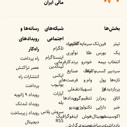
مالی ایران
بخش‌ها
شبکه‌های
رسانه‌ها و
اجتماعی
رویداد‌های
تیتر
فین‌تک
سرمایه‌گذاری
اقتصاد
تلگرام
راه‌کار
یک
بورس
طلا
نوآوری
اینستاگرام
راه پرداخت
انتخاب
بیمه
خودرو
برندکارفرمایی
لینکدین
عصر تراکنش
سردبیر
کسب‌وکار‌ها
ملک
صنایع
ایکس
انتشارات راه
تازه‌ها
پول
وام و
فرصت‌های
یوتیوب
پرداخت
پربازدید‌ها
ارز
تسهیلات
شغلی
آپارات
رویداد ۹ ژانویه
اتاق
رمزارز
تنظیم‌گری
رویداد‌ها
بله
رویداد لندتک
خبر
دارایی
تکنولوژی
ویدیو
سروش پلاس
رویداد زیرساخت
اکوسیستم
دیجیتال
هوش
اینفوگرافیک
RSS
دیجیتال
یادداشت‌
زیرساخت
مصنوعی
گزارش