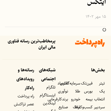
ایتکس
۱۵ مهر ۱۴۰۲
پرمخاطب‌ترین رسانه فناوری
مالی ایران
بخش‌ها
شبکه‌های
رسانه‌ها و
اجتماعی
رویداد‌های
تیتر
فین‌تک
سرمایه‌گذاری
اقتصاد
تلگرام
راه‌کار
یک
بورس
طلا
نوآوری
اینستاگرام
راه پرداخت
انتخاب
بیمه
خودرو
برندکارفرمایی
لینکدین
عصر تراکنش
سردبیر
کسب‌وکار‌ها
ملک
صنایع